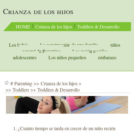
Crianza de los hijos
 | 
 | 
HOME
Crianza de los hijos
Toddlers & Desarrollo
Los bebés
La construcción de una familia
niños
general de Parenting
Los recién nacidos
adolescentes
Los niños pequeños
embarazo
#
Parenting
>>
Crianza de los hijos
>
>>
Toddlers
>>
Toddlers & Desarrollo
¿Cuánto tiempo se tarda en crecer de un niño recién