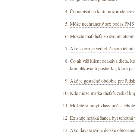
Čo napísať na kartu novorodencov
Môže nechránený sex počas PMS v
Môžete mať dieťa so svojím otcom
Ako skoro je vedieť, či som tehot
Čo ak váš klient očakáva dieťa, k
komplikovanú postieľku, ktorá patr
Aké je gestačné obdobie pre ľudsk
Kde môže matka dieťaťa získať ku
Môžete si umyť vlasy počas tehot
Existuje nejaká šanca byť tehotná
Ako dávate svoje detské oblečen