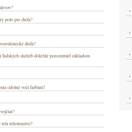
odevov?
ry polo pre dieťa?
vorodenecké dieťa?
sti ľudských služieb dôležité porozumieť základom
enia odolné voči farbám?
vojčiat?
tela tehotenstvo?