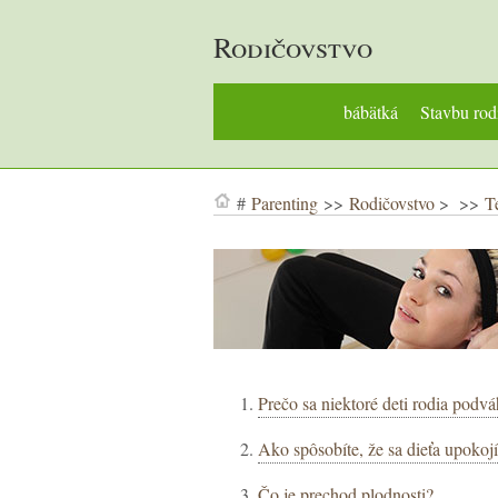
Rodičovstvo
bábätká
Stavbu rod
#
Parenting
>>
Rodičovstvo
> >>
T
Prečo sa niektoré deti rodia podv
Ako spôsobíte, že sa dieťa upokojí
Čo je prechod plodnosti?