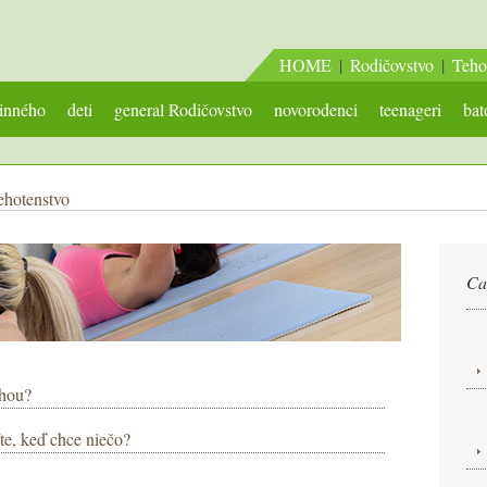
HOME
|
Rodičovstvo
|
Teho
inného
deti
general Rodičovstvo
novorodenci
teenageri
bat
ehotenstvo
Ca
áhou?
te, keď chce niečo?