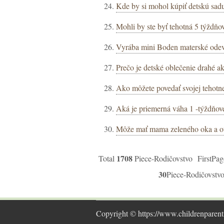
Kde by si mohol kúpiť detskú sad
Mohli by ste byť tehotná 5 týždňov
Vyrába mini Boden materské ode
Prečo je detské oblečenie drahé a
Ako môžete povedať svojej tehotne
Aká je priemerná váha 1 -týždňové
Môže mať mama zeleného oka a o
1708
Total
Piece-Rodičovstvo FirstPa
30
Piece-Rodičovstv
Copyright © https://www.childrenparent