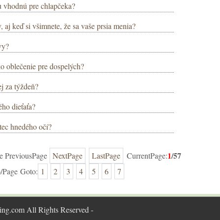
u vhodnú pre chlapčeka?
, aj keď si všimnete, že sa vaše prsia menia?
vy?
ko oblečenie pre dospelých?
j za týždeň?
ho dieťaťa?
tec hnedého očí?
1
/57
ge PreviousPage
NextPage
LastPage
CurrentPage:
o/Page Goto:
1
2
3
4
5
6
7
ing.com All Rights Reserved -