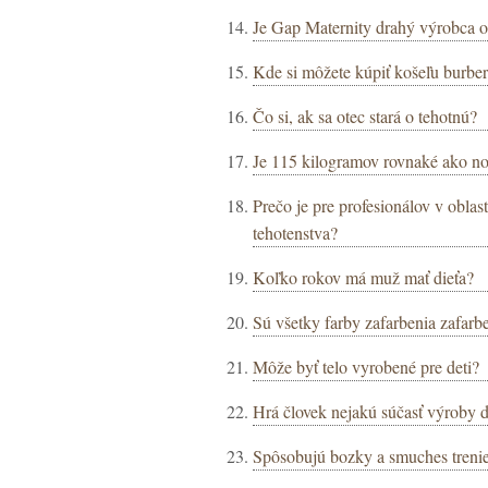
Je Gap Maternity drahý výrobca 
Kde si môžete kúpiť košeľu burber
Čo si, ak sa otec stará o tehotnú?
Je 115 kilogramov rovnaké ako no
Prečo je pre profesionálov v obla
tehotenstva?
Koľko rokov má muž mať dieťa?
Sú všetky farby zafarbenia zafarb
Môže byť telo vyrobené pre deti?
Hrá človek nejakú súčasť výroby d
Spôsobujú bozky a smuches trenie 