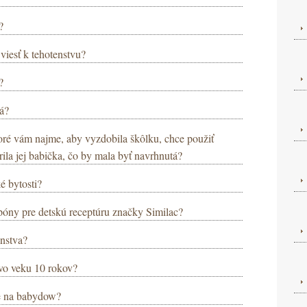
?
iesť k tehotenstvu?
?
ná?
toré vám najme, aby vyzdobila škôlku, chce použiť
ila jej babička, čo by mala byť navrhnutá?
é bytosti?
póny pre detskú receptúru značky Similac?
enstva?
 vo veku 10 rokov?
ie na babydow?