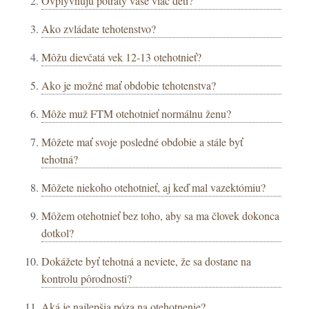
Ovplyvňujú potraty vaše viac detí?
Ako zvládate tehotenstvo?
Môžu dievčatá vek 12-13 otehotnieť?
Ako je možné mať obdobie tehotenstva?
Môže muž FTM otehotnieť normálnu ženu?
Môžete mať svoje posledné obdobie a stále byť
tehotná?
Môžete niekoho otehotnieť, aj keď mal vazektómiu?
Môžem otehotnieť bez toho, aby sa ma človek dokonca
dotkol?
Dokážete byť tehotná a neviete, že sa dostane na
kontrolu pôrodnosti?
Aká je najlepšia póza na otehotnenie?