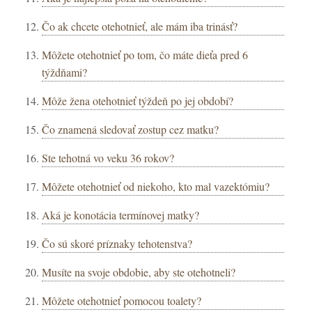
Čo ak chcete otehotnieť, ale mám iba trinásť?
Môžete otehotnieť po tom, čo máte dieťa pred 6
týždňami?
Môže žena otehotnieť týždeň po jej období?
Čo znamená sledovať zostup cez matku?
Ste tehotná vo veku 36 rokov?
Môžete otehotnieť od niekoho, kto mal vazektómiu?
Aká je konotácia termínovej matky?
Čo sú skoré príznaky tehotenstva?
Musíte na svoje obdobie, aby ste otehotneli?
Môžete otehotnieť pomocou toalety?