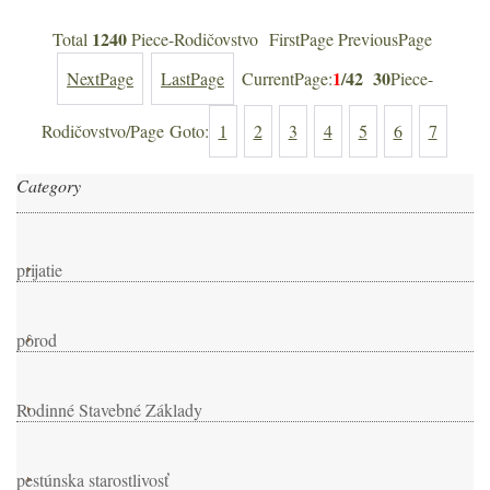
1240
Total
Piece-Rodičovstvo FirstPage PreviousPage
1
/42
30
NextPage
LastPage
CurrentPage:
Piece-
Rodičovstvo/Page Goto:
1
2
3
4
5
6
7
Category
prijatie
pôrod
Rodinné Stavebné Základy
pestúnska starostlivosť