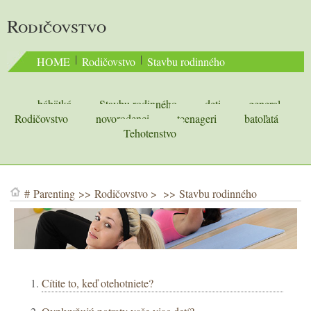
Rodičovstvo
 | 
 | 
HOME
Rodičovstvo
Stavbu rodinného
bábätká
Stavbu rodinného
deti
general
Rodičovstvo
novorodenci
teenageri
batoľatá
Tehotenstvo
#
Parenting
>>
Rodičovstvo
> >>
Stavbu rodinného
Cítite to, keď otehotniete?