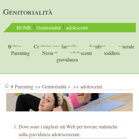
Genitorialità
 | 
 | 
HOME
Genitorialità
adolescenti
Babies
Costruire una famiglia
bambini
generale
Parenting
Neonati
adolescenti
toddlers
gravidanza
#
Parenting
>>
Genitorialità
> >>
adolescenti
Dove sono i migliori siti Web per trovare statistiche
sulla gravidanza adolescenziale.