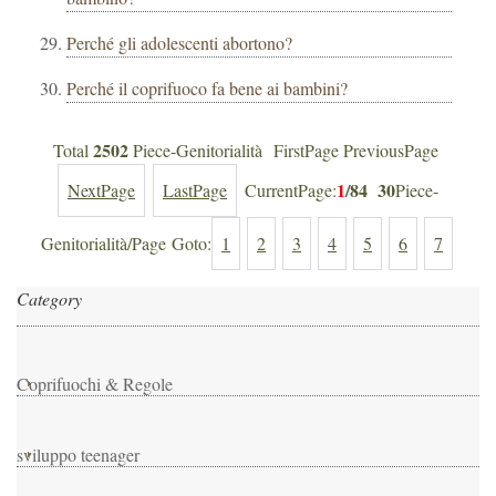
Perché gli adolescenti abortono?
Perché il coprifuoco fa bene ai bambini?
2502
Total
Piece-Genitorialità FirstPage PreviousPage
1
/84
30
NextPage
LastPage
CurrentPage:
Piece-
Genitorialità/Page Goto:
1
2
3
4
5
6
7
Category
Coprifuochi & Regole
sviluppo teenager