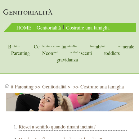
Genitorialità
 | 
 | 
HOME
Genitorialità
Costruire una famiglia
Babies
Costruire una famiglia
bambini
generale
Parenting
Neonati
adolescenti
toddlers
gravidanza
#
Parenting
>>
Genitorialità
> >>
Costruire una famiglia
Riesci a sentirlo quando rimani incinta?