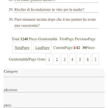
Rischio di fecondazione in vitro per la madre?
Puoi rimanere incinta dopo che il tuo partner ha avuto
una vasectomia?
1240
Total
Piece-Genitorialità FirstPage PreviousPage
1
/42
30
NextPage
LastPage
CurrentPage:
Piece-
Genitorialità/Page Goto:
1
2
3
4
5
6
7
Category
adozione
parto