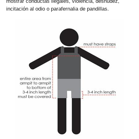
mostrar conductas ilegales, violencia, desnudez,
incitación al odio o parafernalia de pandillas.