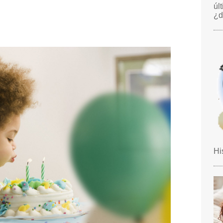
úl
¿d
Hi