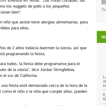
 On! Eventos en Texas. "Las frutas cortadas, las
omo los nuggets de pollo o los pequeños
Tu
ionan bien".
 niño que asiste tiene alergias alimentarias, para
ibles para ellos.
Ni
ños de 2 años todavía duermen la siesta, así que
stá programando la fiesta.
ara todos, la fiesta debe programarse para el
s de la siesta”, dice Jordan Stringfellow,
 el sur de California.
L
o
 una fiesta está demasiado cerca de la hora de la
e
 así como el niño o la niña que cumple años, pueden
6
t