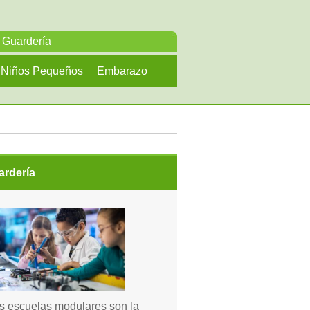
Guardería
Niños Pequeños
Embarazo
ardería
s escuelas modulares son la