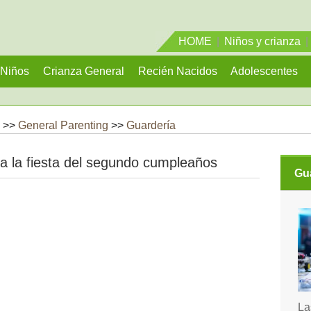
HOME
|
Niños y crianza
|
Niños
Crianza General
Recién Nacidos
Adolescentes
 >>
General Parenting
>>
Guardería
ara la fiesta del segundo cumpleaños
Gu
La