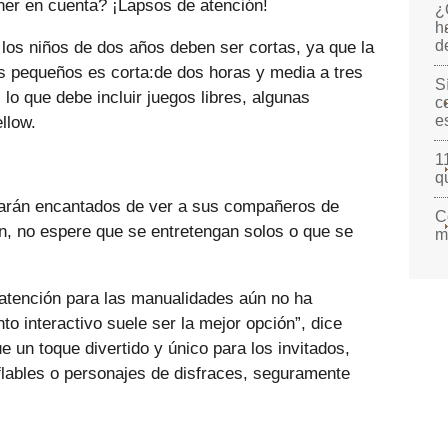
ner en cuenta? ¡Lapsos de atención!
¿
h
d
los niños de dos años deben ser cortas, ya que la
s pequeños es corta:de dos horas y media a tres
S
lo que debe incluir juegos libres, algunas
c
e
ellow.
1
q
starán encantados de ver a sus compañeros de
C
n, no espere que se entretengan solos o que se
m
 atención para las manualidades aún no ha
nto interactivo suele ser la mejor opción”, dice
e un toque divertido y único para los invitados,
flables o personajes de disfraces, seguramente