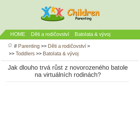
HOME
|
Děti a rodičovství
|
Batolata & vývoj
#
Parenting
>>
Děti a rodičovství
>
>>
Toddlers
>>
Batolata & vývoj
Jak dlouho trvá růst z novorozeného batole
na virtuálních rodinách?