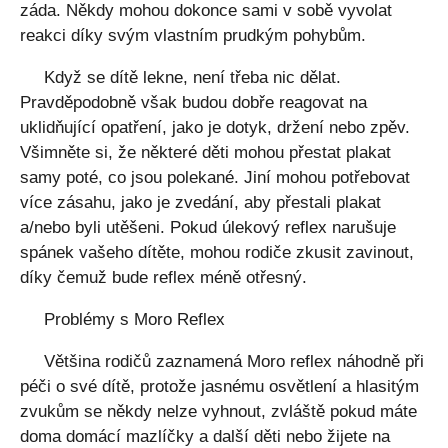
záda. Někdy mohou dokonce sami v sobě vyvolat
reakci díky svým vlastním prudkým pohybům.
Když se dítě lekne, není třeba nic dělat.
Pravděpodobně však budou dobře reagovat na
uklidňující opatření, jako je dotyk, držení nebo zpěv.
Všimněte si, že některé děti mohou přestat plakat
samy poté, co jsou polekané. Jiní mohou potřebovat
více zásahu, jako je zvedání, aby přestali plakat
a/nebo byli utěšeni. Pokud úlekový reflex narušuje
spánek vašeho dítěte, mohou rodiče zkusit zavinout,
díky čemuž bude reflex méně otřesný.
Problémy s Moro Reflex
Většina rodičů zaznamená Moro reflex náhodně při
péči o své dítě, protože jasnému osvětlení a hlasitým
zvukům se někdy nelze vyhnout, zvláště pokud máte
doma domácí mazlíčky a další děti nebo žijete na