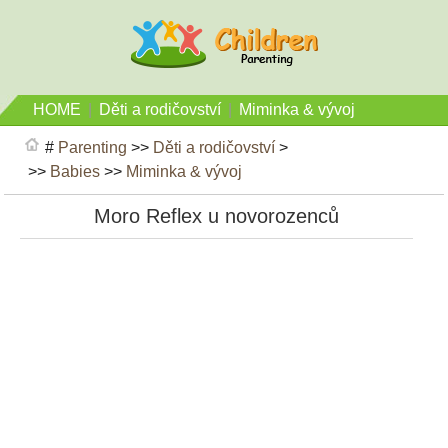
HOME
|
Děti a rodičovství
|
Miminka & vývoj
#
Parenting
>>
Děti a rodičovství
>
>>
Babies
>>
Miminka & vývoj
Moro Reflex u novorozenců