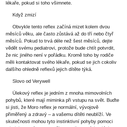
lékaře, pokud si toho všimnete.
Když zmizí
Obvykle tento reflex začíná mizet kolem dvou
měsíců věku, ale často zůstává až do tří nebo čtyř
měsíců. Pokud to trvá déle než šest měsíců, dejte
vědět svému pediatrovi, protože bude chtít potvrdit,
že nic jiného není v pořádku. Kromě toho by rodiče
měli kontaktovat svého lékaře, pokud se jich cokoliv
dalšího ohledně reflexů jejich dítěte týká.
Slovo od Verywell
Úlekový reflex je jedním z mnoha mimovolních
pohybů, které mají miminka při vstupu na svět. Buďte
si jisti, že Moro reflex je normální, vývojově
přiměřený a zdravý – a vašemu dítěti neublíží. Ve
skutečnosti mohou tyto instinktivní pohyby pomoci