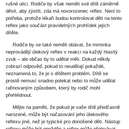
rušné ulici. Rodiče by však neměli své dítě záměrně
děsit, aby zjistili, zda má novorozenec reflex. Není to
potřeba, protože lékaři budou kontrolovat děti na tento
reflex jako součást pravidelných prohlídek jejich
dítěte.
Rodiče by se také neměli obávat, že miminka
neprovádějí úlekový reflex v reakci na každý hlasitý
zvuk – ale občas by to udělat měli. Dokud někdy
zobrazí odpověď, pokud to neudělají pokaždé,
neznamená to, že je s dítětem problém. Dítě se
prostě nemusí snadno polekat nebo to může udělat
rafinovaným způsobem, který by rodič mohl
přehlédnout.
Mějte na paměti, že pokud je vaše dítě předčasně
narozené, může být načasování jeho úlekového
reflexu jiné, než je typické pro donošené děti. Nástup
reflexu může být opožděn a reflex může přetrvávat