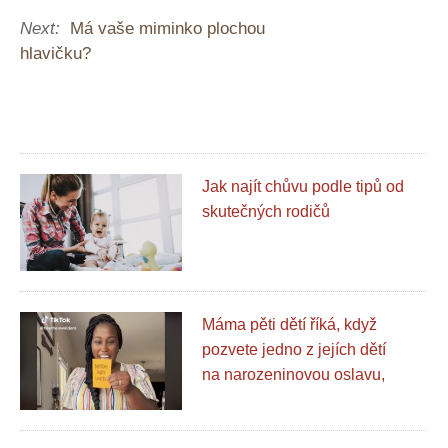
Next:
Má vaše miminko plochou
hlavičku?
Jak najít chůvu podle tipů od
skutečných rodičů
Máma pěti dětí říká, když
pozvete jedno z jejích dětí
na narozeninovou oslavu,
„dostanete nás všechny“