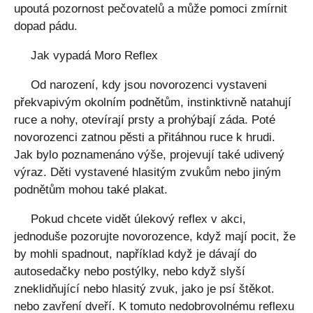
upoutá pozornost pečovatelů a může pomoci zmírnit
dopad pádu.
Jak vypadá Moro Reflex
Od narození, kdy jsou novorozenci vystaveni
překvapivým okolním podnětům, instinktivně natahují
ruce a nohy, otevírají prsty a prohýbají záda. Poté
novorozenci zatnou pěsti a přitáhnou ruce k hrudi.
Jak bylo poznamenáno výše, projevují také udivený
výraz. Děti vystavené hlasitým zvukům nebo jiným
podnětům mohou také plakat.
Pokud chcete vidět úlekový reflex v akci,
jednoduše pozorujte novorozence, když mají pocit, že
by mohli spadnout, například když je dávají do
autosedačky nebo postýlky, nebo když slyší
zneklidňující nebo hlasitý zvuk, jako je psí štěkot.
nebo zavření dveří. K tomuto nedobrovolnému reflexu