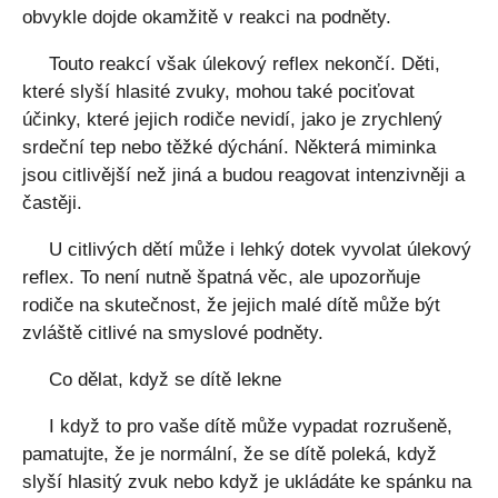
obvykle dojde okamžitě v reakci na podněty.
Touto reakcí však úlekový reflex nekončí. Děti,
které slyší hlasité zvuky, mohou také pociťovat
účinky, které jejich rodiče nevidí, jako je zrychlený
srdeční tep nebo těžké dýchání. Některá miminka
jsou citlivější než jiná a budou reagovat intenzivněji a
častěji.
U citlivých dětí může i lehký dotek vyvolat úlekový
reflex. To není nutně špatná věc, ale upozorňuje
rodiče na skutečnost, že jejich malé dítě může být
zvláště citlivé na smyslové podněty.
Co dělat, když se dítě lekne
I když to pro vaše dítě může vypadat rozrušeně,
pamatujte, že je normální, že se dítě poleká, když
slyší hlasitý zvuk nebo když je ukládáte ke spánku na