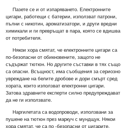
Пазете се и от изпаряването. Електронните
цигари, работещи с батерии, използват патрони,
пълни с никотин, ароматизатори, и други вредни
химикали и ги превръщат в пара, която се вдишва
от потребителя.
Някои хора смятат, че електронните цигари са
по-безопасни от обикновените, защото не
съдържат тютюн. Но другите съставки в тях също
са опасни. Всъщност, има съобщения за сериозно
увреждане на белите дробове и дори смърт сред
хората, които използват електронни цигари.
Затова здравните експерти силно предупреждават
да не ги използвате.
Наргилетата са водопроводи, използвани за
пушене на тютюн през маркуч с мундщук. Някои
хора смятат, че са по -безопасни от цигарите,