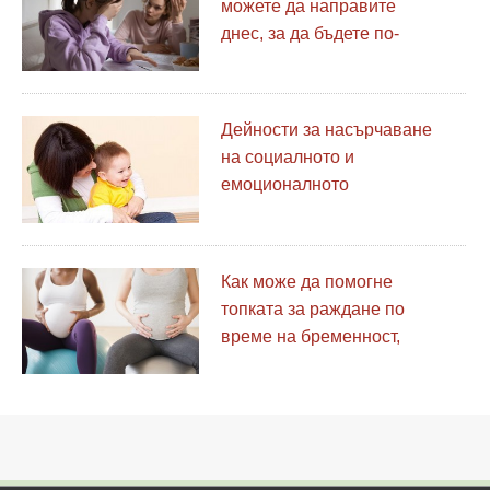
можете да направите
днес, за да бъдете по-
добър родител
Дейности за насърчаване
на социалното и
емоционалното
развитие:12-18 месеца
Как може да помогне
топката за раждане по
време на бременност,
раждане и след това