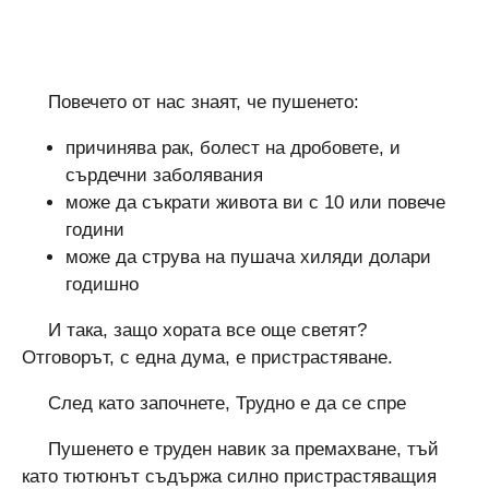
Повечето от нас знаят, че пушенето:
причинява рак, болест на дробовете, и
сърдечни заболявания
може да съкрати живота ви с 10 или повече
години
може да струва на пушача хиляди долари
годишно
И така, защо хората все още светят?
Отговорът, с една дума, е пристрастяване.
След като започнете, Трудно е да се спре
Пушенето е труден навик за премахване, тъй
като тютюнът съдържа силно пристрастяващия