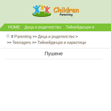
HOME
|
Деца и родителство
|
Тийнейджъри и
наркотици
#
Parenting
>>
Деца и родителство
>
>>
Teenagers
>>
Тийнейджъри и наркотици
Пушене