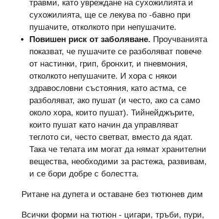
травми, като увреждане на сухожилията и
сухожилията, ще се лекува по -бавно при
пушачите, отколкото при непушачите.
Повишен риск от заболяване.
Проучванията
показват, че пушачите се разболяват повече
от настинки, грип, бронхит, и пневмония,
отколкото непушачите. И хора с някои
здравословни състояния, като астма, се
разболяват, ако пушат (и често, ако са само
около хора, които пушат). Тийнейджърите,
които пушат като начин да управляват
теглото си, често светват, вместо да ядат.
Така че телата им могат да нямат хранителни
вещества, необходими за растежа, развивам,
и се бори добре с болестта.
Ритане на дупета и оставане без тютюнев дим
Всички форми на тютюн - цигари, тръби, пури,