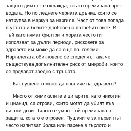
защото димът се охлажда, когато преминава през
водата. Но погледнете черната дрънка, която се
натрупва в маркуч за наргиле. Част от това попада
в устата и белите дробове на потребителите. И
тъй като нямат филтри и хората често ги
използват за дълги периоди, рисковете за
здравето им може да са още по -големи.
Наргилетата обикновено се споделят, така че
съществува допълнителен риск от микроби, които
се предават заедно с тръбата.
Как пушенето може да повлияе на здравето?
Много от химикалите в цигарите, като никотин
и цианид, са отрови, които могат да убият във
високи дози. Тялото е умно. Той преминава в
защита, когато е отровен. Пушачите за първи път
често изпитват болка или парене в гърлото и