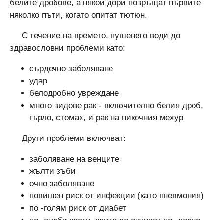
белите дробове, а някои дори повръщат първите
няколко пъти, когато опитат тютюн.
С течение на времето, пушенето води до
здравословни проблеми като:
сърдечно заболяване
удар
белодробно увреждане
много видове рак - включително белия дроб,
гърло, стомах, и рак на пикочния мехур
Други проблеми включват:
заболяване на венците
жълти зъби
очно заболяване
повишен риск от инфекции (като пневмония)
по -голям риск от диабет