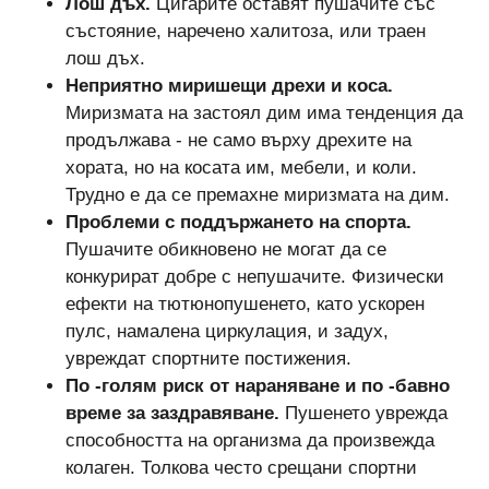
Лош дъх.
Цигарите оставят пушачите със
състояние, наречено халитоза, или траен
лош дъх.
Неприятно миришещи дрехи и коса.
Миризмата на застоял дим има тенденция да
продължава - не само върху дрехите на
хората, но на косата им, мебели, и коли.
Трудно е да се премахне миризмата на дим.
Проблеми с поддържането на спорта.
Пушачите обикновено не могат да се
конкурират добре с непушачите. Физически
ефекти на тютюнопушенето, като ускорен
пулс, намалена циркулация, и задух,
увреждат спортните постижения.
По -голям риск от нараняване и по -бавно
време за заздравяване.
Пушенето уврежда
способността на организма да произвежда
колаген. Толкова често срещани спортни