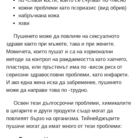
по -слаби кости, които се счупват по -лесно
кожни проблеми като псориазис (вид обрив)
набръчкана кожа
язви
Пушенето може да повлияе на сексуалното
здраве както при мъжете, така и при жените.
Момичета, които пушат и са на хормонални
методи за контрол на раждаемостта като хапчето,
пластира, или пръстенът има по -висок риск от
сериозни здравословни проблеми, като инфаркти.
И ако една жена иска да забременее, пушенето
може да направи това по -трудно.
Освен тези дългосрочни проблеми, химикалите
в цигарите и други продукти също могат да
повлияят бързо на организма. Тийнейджърите
пушачи могат да имат много от тези проблеми: