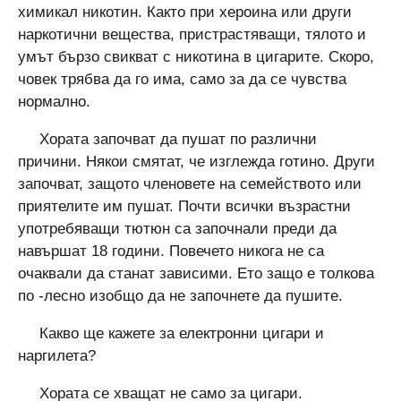
химикал никотин. Както при хероина или други
наркотични вещества, пристрастяващи, тялото и
умът бързо свикват с никотина в цигарите. Скоро,
човек трябва да го има, само за да се чувства
нормално.
Хората започват да пушат по различни
причини. Някои смятат, че изглежда готино. Други
започват, защото членовете на семейството или
приятелите им пушат. Почти всички възрастни
употребяващи тютюн са започнали преди да
навършат 18 години. Повечето никога не са
очаквали да станат зависими. Ето защо е толкова
по -лесно изобщо да не започнете да пушите.
Какво ще кажете за електронни цигари и
наргилета?
Хората се хващат не само за цигари.