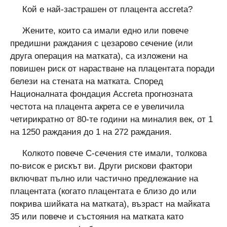
Кой е най-застрашен от плацента accreta?
Жените, които са имали едно или повече
предишни раждания с цезарово сечение (или
друга операция на матката), са изложени на
повишен риск от нарастване на плацентата поради
белези на стената на матката. Според
Националната фондация Accreta прогнозната
честота на плацента акрета се е увеличила
четирикратно от 80-те години на миналия век, от 1
на 1250 раждания до 1 на 272 раждания.
Колкото повече C-сечения сте имали, толкова
по-висок е рискът ви. Други рискови фактори
включват пълно или частично предлежание на
плацентата (когато плацентата е близо до или
покрива шийката на матката), възраст на майката
35 или повече и състояния на матката като