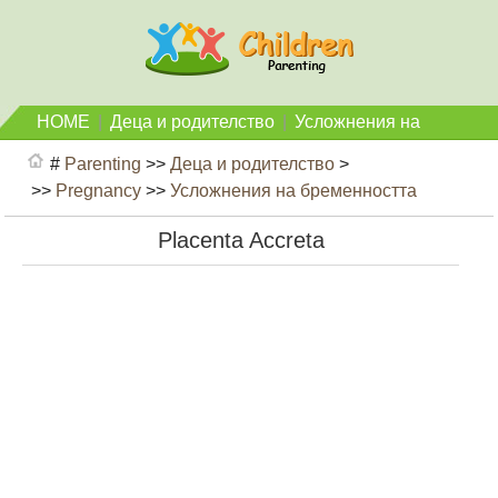
HOME
|
Деца и родителство
|
Усложнения на
бременността
#
Parenting
>>
Деца и родителство
>
>>
Pregnancy
>>
Усложнения на бременността
Placenta Accreta