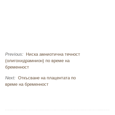
Previous:
Ниска амниотична течност
(олигохидрамнион) по време на
бременност
Next:
Откъсване на плацентата по
време на бременност