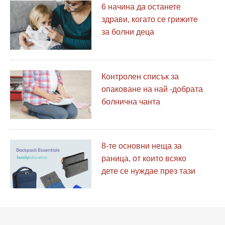
6 начина да останете
здрави, когато се грижите
за болни деца
Контролен списък за
опаковане на най -добрата
болнична чанта
8-те основни неща за
раница, от които всяко
дете се нуждае през тази
учебна година