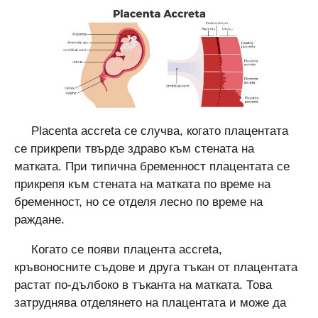
Placenta accreta се случва, когато плацентата
се прикрепи твърде здраво към стената на
матката. При типична бременност плацентата се
прикрепя към стената на матката по време на
бременност, но се отделя лесно по време на
раждане.
Когато се появи плацента accreta,
кръвоносните съдове и друга тъкан от плацентата
растат по-дълбоко в тъканта на матката. Това
затруднява отделянето на плацентата и може да