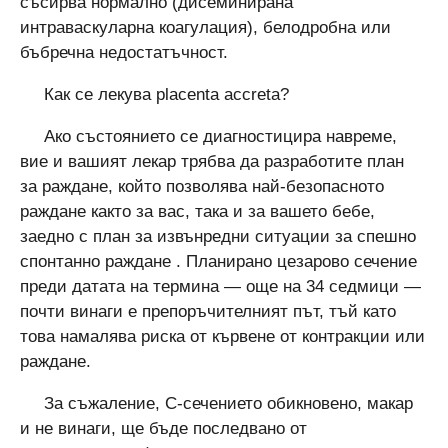
съсирва нормално (дисеминирана
интраваскуларна коагулация), белодробна или
бъбречна недостатъчност.
Как се лекува placenta accreta?
Ако състоянието се диагностицира навреме,
вие и вашият лекар трябва да разработите план
за раждане, който позволява най-безопасното
раждане както за вас, така и за вашето бебе,
заедно с план за извънредни ситуации за спешно
спонтанно раждане . Планирано цезарово сечение
преди датата на термина — още на 34 седмици —
почти винаги е препоръчителният път, тъй като
това намалява риска от кървене от контракции или
раждане.
За съжаление, C-сечението обикновено, макар
и не винаги, ще бъде последвано от