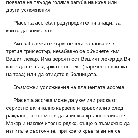
появата на твърде голяма загуба на кръв или
други усложнения.
Placenta accreta предупредителни знаци, за
които да внимавате
Ако забележите кървене или зацапване в
третия триместър, незабавно се обърнете към
Вашия лекар. Има вероятност Вашият лекар да Ви
каже да се въздържате от секс (наречено почивка
на таза) или да отидете в болницата.
Възможни усложнения на плацентата accreta
Placenta accreta може да увеличи риска от
сериозно вагинално кървене и кръвоизлив след
раждане, което може да изисква кръвопреливане.
Макар и изключително рядко, също е възможно да
изпитате състояние, при което кръвта ви не се