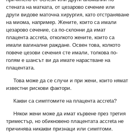
стената на матката, от цезарово сечение или
други видове маточна хирургия, като отстраняване
на миома, например. Жените, които са имали
цезарово сечение, са по-склонни да имат
плацента accreta, отколкото жените, които са
имали вагинални раждане. Освен това, колкото
повече цезови сечения сте имали, толкова по-
голям е шансът ви да имате нарастване на
плацентата.
Това може да се случи и при жени, които нямат
известни рискови фактори.
Какви са симптомите на плацента accreta?
Някои жени може да имат кървене през третия
триместър, но обикновено плацентата accreta не
причинява никакви признаци или симптоми.