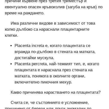
причини кървене през третия триместър и
евентуално опасен кръвоизлив (загуба на кръв) по
време на раждането.
Има различни видове в зависимост от това
колко дълбоко са нараснали плацентарните
клетки.
Placenta increta е, когато плацентата се
вгражда по-дълбоко в стената на матката,
достигайки мускула.
Placenta percreta, най-тежкият тип, е, когато
плацентата е нараснала през стената на
матката, понякога в околните органи,
включително пикочния мехур.
Какво причинява нарастването на плацентата?
Счита се, че състоянието е усложнение,
причинено от белези или други аномалии по