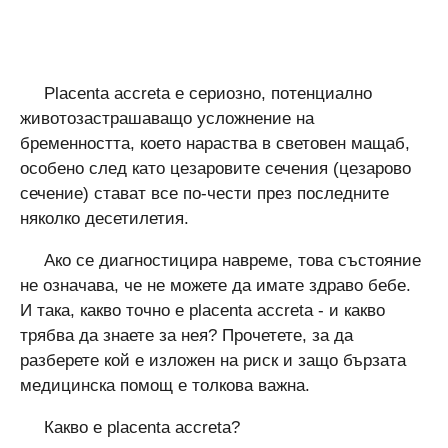
Placenta accreta е сериозно, потенциално
животозастрашаващо усложнение на
бременността, което нараства в световен мащаб,
особено след като цезаровите сечения (цезарово
сечение) стават все по-чести през последните
няколко десетилетия.
Ако се диагностицира навреме, това състояние
не означава, че не можете да имате здраво бебе.
И така, какво точно е placenta accreta - и какво
трябва да знаете за нея? Прочетете, за да
разберете кой е изложен на риск и защо бързата
медицинска помощ е толкова важна.
Какво е placenta accreta?