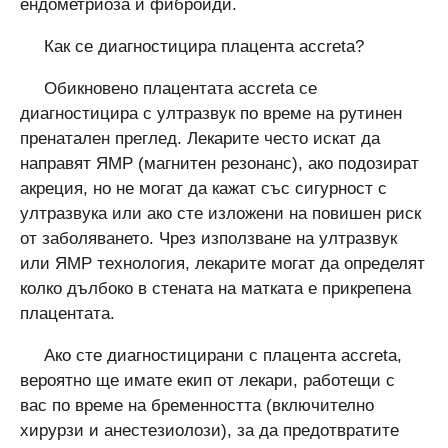
ендометриоза и фиброиди.
Как се диагностицира плацента accreta?
Обикновено плацентата accreta се
диагностицира с ултразвук по време на рутинен
пренатален преглед. Лекарите често искат да
направят ЯМР (магнитен резонанс), ако подозират
акреция, но не могат да кажат със сигурност с
ултразвука или ако сте изложени на повишен риск
от заболяването. Чрез използване на ултразвук
или ЯМР технология, лекарите могат да определят
колко дълбоко в стената на матката е прикрепена
плацентата.
Ако сте диагностицирани с плацента accreta,
вероятно ще имате екип от лекари, работещи с
вас по време на бременността (включително
хирурзи и анестезиолози), за да предотвратите