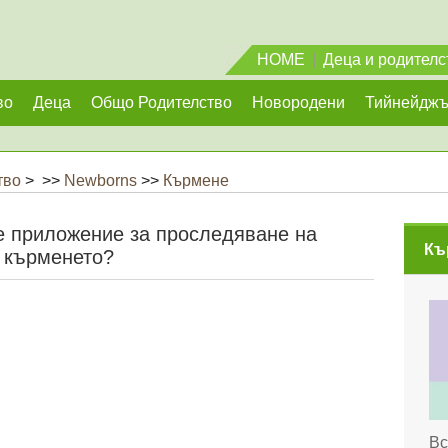
HOME
|
Деца и родителс
во
Деца
Общо Родителство
Новородени
Тийнейдж
тво
> >>
Newborns
>>
Кърмене
е приложение за проследяване на
Къ
кърменето?
Вс