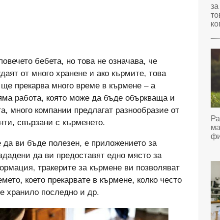
за
то
ко
овечето бебета, но това не означава, че
даят от много хранене и ако кърмите, това
 ще прекарва много време в кърмене – а
яма работа, която може да бъде объркваща и
а, много компании предлагат разнообразие от
Ра
нти, свързани с кърменето.
ма
фи
 да ви бъде полезен, е приложението за
здадени да ви предоставят едно място за
ормация, тракерите за кърмене ви позволяват
мето, което прекарвате в кърмене, колко често
 е хранило последно и др.