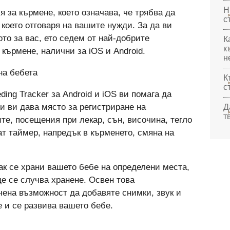
Н
 за кърмене, което означава, че трябва да
с
което отговаря на вашите нужди. За да ви
то за вас, ето седем от най-добрите
К
к
кърмене, налични за iOS и Android.
н
на бебета
К
с
ing Tracker за Android и iOS ви помага да
и ви дава място за регистриране на
Д
т
е, посещения при лекар, сън, височина, тегло
т таймер, напредък в кърменето, смяна на
ак се храни вашето бебе на определени места,
е се случва хранене. Освен това
чена възможност да добавяте снимки, звук и
е и се развива вашето бебе.