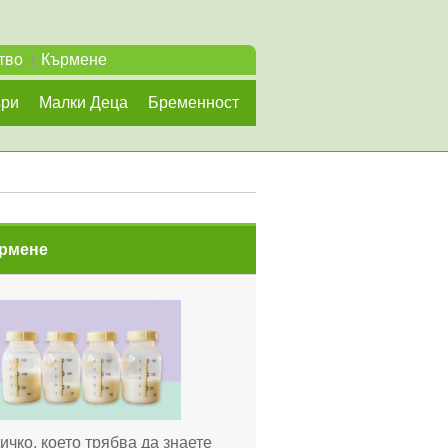
тво
|
Кърмене
ъри
Малки Деца
Бременност
рмене
ичко, което трябва да знаете