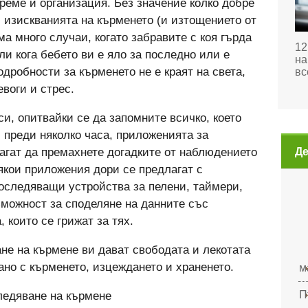
реме и организация. Без значение колко добре
с изискванията на кърменето (и изтощението от
ма много случаи, когато забравите с коя гърда
12
ли кога бебето ви е яло за последно или е
на
одробности за кърменето не е краят на света,
вс
воги и стрес.
си, опитвайки се да запомните всичко, което
 преди няколко часа, приложенията за
Де
агат да премахнете догадките от наблюдението
якои приложения дори се предлагат с
оследяващи устройства за пелени, таймери,
зможност за споделяне на данните със
 които се грижат за тях.
не на кърмене ви дават свободата и лекотата
ано с кърменето, изцеждането и храненето.
м
П
ледяване на кърмене