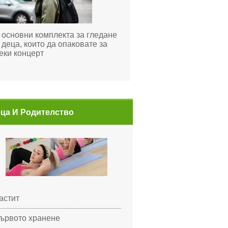
 основни комплекта за гледане
 деца, които да опаковате за
еки концерт
ца И Родителство
астит
ървото хранене