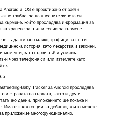
 Android и iOS е проектирано от заети
какво трябва, за да улесните живота си.
за кърмене, който проследява информация за
 за хранене за пълни сесии за кърмене.
не с адаптирано мляко, графици за сън и
медицинска история, като лекарства и ваксини,
и моменти, като първи зъб и усмивка.
зки чрез телефона си или изтеглете като
йте.
ебе
stfeeding-Baby Tracker за Android проследява
о и страната на гърдата, както и други
статъчно данни, приложението ще покаже и
. Има няколко опции за добавки, които можете
това приложение многофункционално.