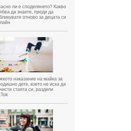
асно ли е споделянето? Какво
ябва да знаете, преди да
бликувате отново за децата си
лайн
жкото наказание на майка за
годишно дете, което не иска да
чисти стаята си, раздели
kTok