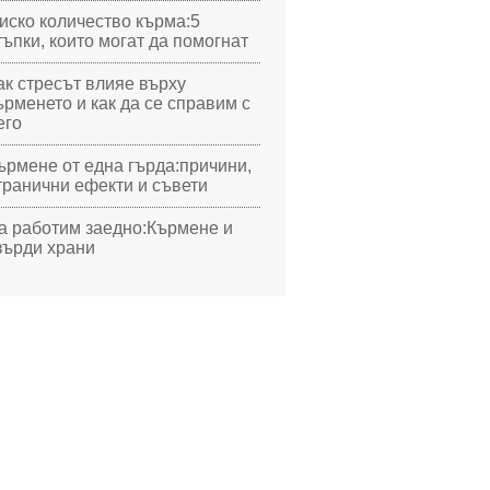
иско количество кърма:5
тъпки, които могат да помогнат
ак стресът влияе върху
ърменето и как да се справим с
его
ърмене от една гърда:причини,
транични ефекти и съвети
а работим заедно:Кърмене и
върди храни