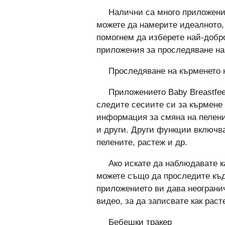
Налични са много приложения
можете да намерите идеалното, 
помогнем да изберете най-добро
приложения за проследяване на 
Проследяване на кърменето 
Приложението Baby Breastfeed
следите сесиите си за кърмене 
информация за смяна на пеленит
и други. Други функции включва
пелените, растеж и др.
Ако искате да наблюдавате к
можете също да проследите къд
приложението ви дава неограни
видео, за да записвате как раст
Бебешки тракер