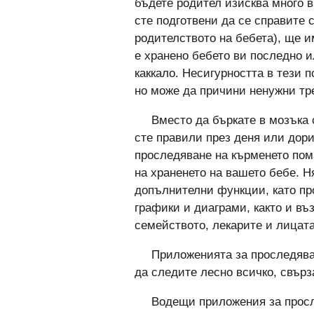
бъдете родител изисква много в
сте подготвени да се справите 
родителството на бебета), ще и
е хранено бебето ви последно и
каккало. Несигурността в тези п
но може да причини ненужни тре
Вместо да бъркате в мозъка 
сте правили през деня или дори
проследяване на кърменето пом
на храненето на вашето бебе. Н
допълнителни функции, като пр
графики и диаграми, както и въ
семейството, лекарите и лицата,
Приложенията за проследява
да следите лесно всичко, свърз
Водещи приложения за прос