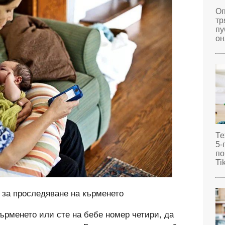
Оп
тр
пу
он
Те
5-
по
Ti
 за проследяване на кърменето
ърменето или сте на бебе номер четири, да