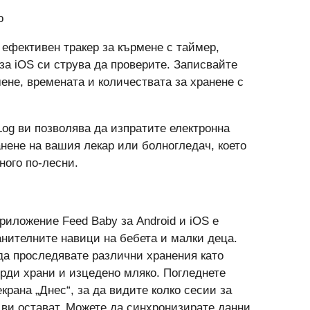
о
о ефективен тракер за кърмене с таймер,
за iOS си струва да проверите. Записвайте
ене, времената и количествата за хранене с
.
og ви позволява да изпратите електронна
нене на вашия лекар или болногледач, което
ного по-лесни.
иложение Feed Baby за Android и iOS е
анителните навици на бебета и малки деца.
да проследявате различни хранения като
ърди храни и изцедено мляко. Погледнете
крана „Днес“, за да видите колко сесии за
 ви остават. Можете да синхронизирате данни