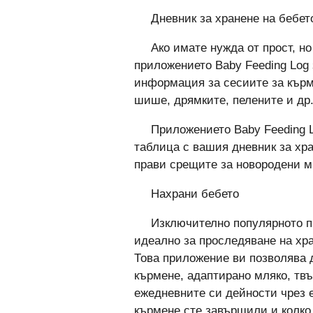
Дневник за хранене на бебет
Ако имате нужда от прост, н
приложението Baby Feeding Log 
информация за сесиите за кърм
шише, дрямките, пелените и др
Приложението Baby Feeding L
таблица с вашия дневник за хра
прави срещите за новородени м
Нахрани бебето
Изключително популярното пр
идеално за проследяване на хр
Това приложение ви позволява 
кърмене, адаптирано мляко, тв
ежедневните си дейности чрез е
кърмене сте завършили и колко