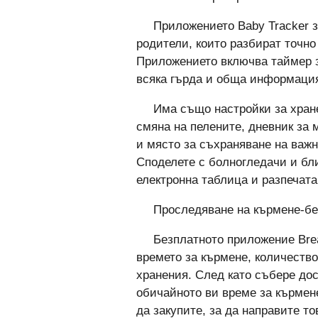
Приложението Baby Tracker за
родители, които разбират точно 
Приложението включва таймер 
всяка гърда и обща информация
Има също настройки за хране
смяна на пелените, дневник за 
и място за съхраняване на важн
Споделете с болногледачи и бли
електронна таблица и разпечата
Проследяване на кърмене-б
Безплатното приложение Brea
времето за кърмене, количествот
хранения. След като събере до
обичайното ви време за кърмене
да закупите, за да направите 