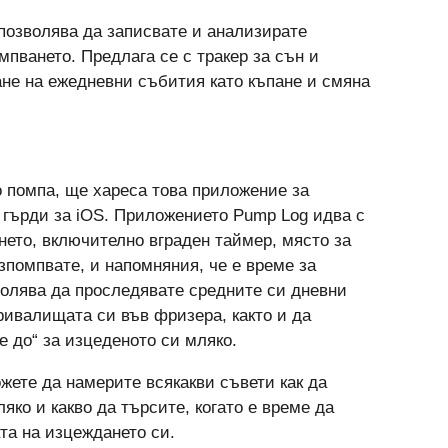
позволява да записвате и анализирате
мпването. Предлага се с тракер за сън и
ане на ежедневни събития като къпане и смяна
 помпа, ще хареса това приложение за
 гърди за iOS. Приложението Pump Log идва с
нето, включително вграден таймер, място за
зпомпвате, и напомняния, че е време за
волява да проследявате средните си дневни
ривалищата си във фризера, както и да
е до“ за изцеденото си мляко.
жете да намерите всякакви съвети как да
яко и какво да търсите, когато е време да
та на изцеждането си.