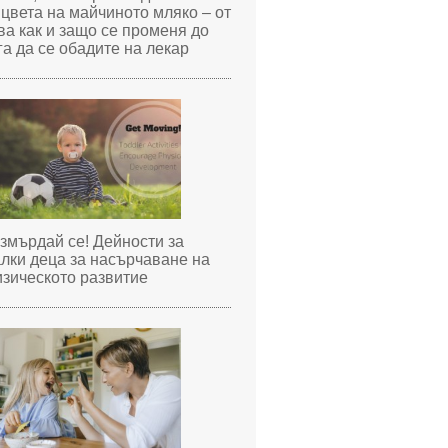
 цвета на майчиното мляко – от
ва как и защо се променя до
га да се обадите на лекар
змърдай се! Дейности за
лки деца за насърчаване на
зическото развитие