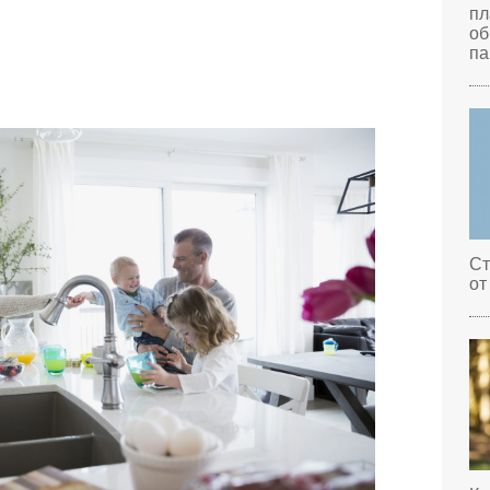
пл
об
па
Ст
от