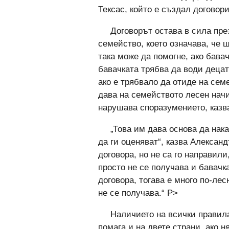
Тексас, който е създал договор
Договорът остава в сила пре
семейство, което означава, че 
така може да помогне, ако бава
бавачката трябва да води децат
ако е трябвало да отиде на сем
дава на семейството лесен начи
нарушава споразумението, казв
„Това им дава основа да нак
да ги оценяват“, казва Александ
договора, но не са го направил
просто не се получава и бавачк
договора, тогава е много по-лесн
не се получава.“ P>
Наличието на всички правила
помага и на двете страни, ако н