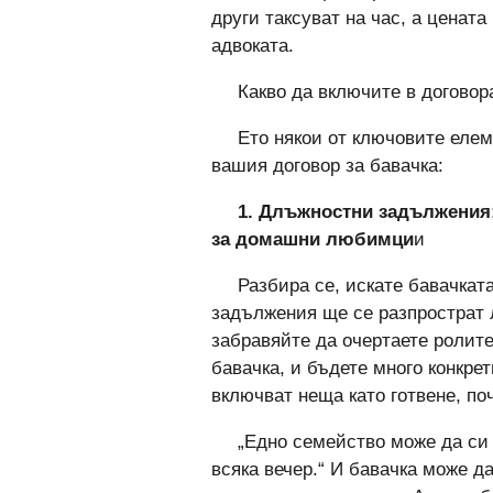
други таксуват на час, а цената
адвоката.
Какво да включите в договор
Ето някои от ключовите елем
вашия договор за бавачка:
1. Длъжностни задължения:
за домашни любимци
и
Разбира се, искате бавачката
задължения ще се разпрострат 
забравяйте да очертаете ролите
бавачка, и бъдете много конкре
включват неща като готвене, п
„Едно семейство може да си 
всяка вечер.“ И бавачка може д