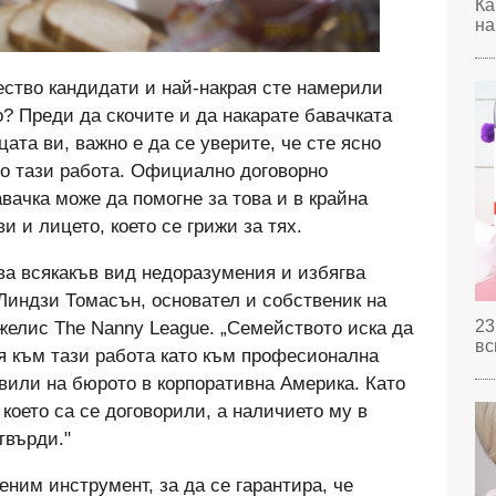
Ка
на
ество кандидати и най-накрая сте намерили
о? Преди да скочите и да накарате бавачката
цата ви, важно е да се уверите, че сте ясно
ло тази работа. Официално договорно
вачка може да помогне за това и в крайна
и и лицето, което се грижи за тях.
ва всякакъв вид недоразумения и избягва
а Линдзи Томасън, основател и собственик на
23
желис The Nanny League. „Семейството иска да
вс
ся към тази работа като към професионална
авили на бюрото в корпоративна Америка. Като
а което са се договорили, а наличието му в
твърди."
ним инструмент, за да се гарантира, че