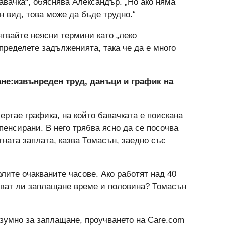
бавачка“, обяснява Александър. „Но ако няма
н вид, това може да бъде трудно.“
гвайте неясни термини като „леко
пределете задълженията, така че да е много
ане:извънреден труд, данъци и график на
ертае графика, на който бавачката е поискана
пенсирани. В него трябва ясно да се посочва
тната заплата, казва Томасън, заедно със
лите очакваните часове. Ако работят над 40
ават ли заплащане време и половина? Томасън
разумно за заплащане, проучването на Care.com