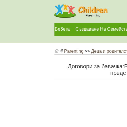
Бебета
Създаване На Семейст
#
Parenting
>>
Деца и родителс
Договори за бавачка:В
предс