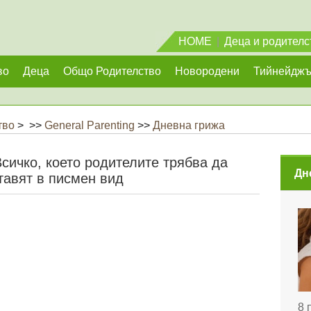
HOME
|
Деца и родителс
во
Деца
Общо Родителство
Новородени
Тийнейдж
тво
> >>
General Parenting
>>
Дневна грижа
сичко, което родителите трябва да
Дн
тавят в писмен вид
8 