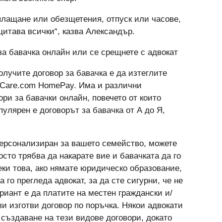
аплащане или обезщетения, отпуск или часове,
щитава всички“, казва Александър.
а бавачка онлайн или се срещнете с адвокат
олучите договор за бавачка е да изтеглите
 Care.com HomePay. Има и различни
ри за бавачки онлайн, повечето от които
пулярен е договорът за бавачка от А до Я,
персонализиран за вашето семейство, можете
сто трябва да накарате вие ​​и бавачката да го
еки това, ако нямате юридическо образование,
а го прегледа адвокат, за да сте сигурни, че не
риант е да платите на местен граждански и/
ви изготви договор по поръчка. Някои адвокати
създаване на тези видове договори, докато