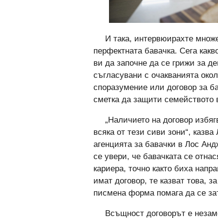
И така, интервюирахте множ
перфектната бавачка. Сега какв
ви да започне да се грижи за де
съгласувани с очакванията око
споразумение или договор за ба
сметка да защити семейството в
„Наличието на договор избяг
всяка от тези сиви зони“, казв
агенцията за бавачки в Лос Анд
се увери, че бавачката се отна
кариера, точно както биха напр
имат договор, те казват това, з
писмена форма помага да се за
Всъщност договорът е незаме