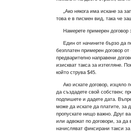
„Ако някога има искане за з
това е в писмен вид, така че за
Намерете примерен договор з
Един от начините бързо да п
безплатен примерен договор от
предварително направени догово
изискват такса за изтегляне. По
който струва $45.
Ако искате договор, изцяло 
да създадете свой собствен; про
подпишете и дадете дата. Въпр
може да искате да платите, за д
пропускате нищо важно. Друг ва
или адвокат по договори, за да 
начисляват фиксирани такси за 