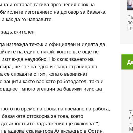
ица и остават такива през целия срок на
обмислите изготвянето на договор за бавачка,
Ръ
 и как да го направите.
по
ср
е задължителен
 да изглежда тежък и официален и идеята да
айлите на един с някой, когото все още не
 изглежда неудобно. Но сключването на
Де
тира, че сте на една и съща страница по
 се справяте с тях, когато възникнат
е защити както вас като работодател, така и
Всъщност много агенции за бавачки изискват
вото по време на срока на наемане на работа,
7
бавачката отговорна за това, което
с
 длъжностните задължения ще включват“,
М
т в адвокатска кантора Александър в Остин,