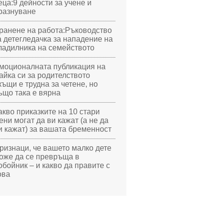
еца:9 дейности за учене и
разнуване
ранене на работа:Ръководство
а детегледачка за нападение на
ладилника на семейството
моционалната публикация на
айка си за родителството
къщи е трудна за четене, но
ъщо така е вярна
акво приказките на 10 стари
ени могат да ви кажат (а не да
и кажат) за вашата бременност
ризнаци, че вашето малко дете
оже да се превръща в
обойник – и какво да правите с
ова