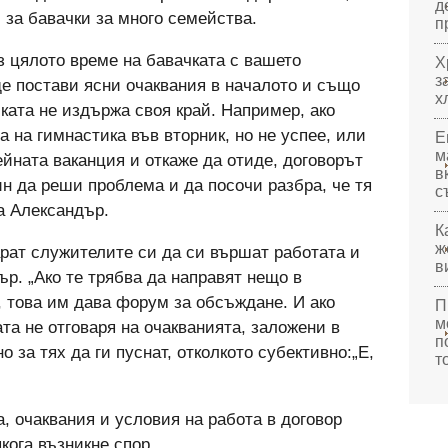
д
и за бавачки за много семейства.
п
з цялото време на бавачката с вашето
Х
з
ще постави ясни очаквания в началото и също
х
чката не издържа своя край. Например, ако
а на гимнастика във вторник, но не успее, или
Е
м
ейната ваканция и откаже да отиде, договорът
в
н да реши проблема и да посочи разбра, че тя
с
а Александър.
К
ж
арат служителите си да си вършат работата и
в
ър. „Ако те трябва да направят нещо в
и, това им дава форум за обсъждане. И ако
П
м
ата не отговаря на очакванията, заложени в
п
о за тях да ги пуснат, отколкото субективно:„Е,
т
, очаквания и условия на работа в договор
якога възникне спор.