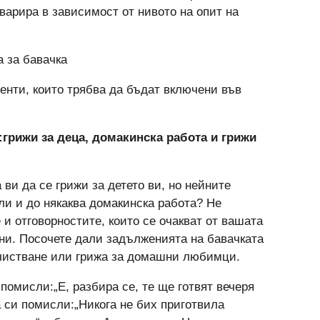
 варира в зависимост от нивото на опит на
а за бавачка
енти, които трябва да бъдат включени във
грижи за деца, домакинска работа и грижи
 ви да се грижи за детето ви, но нейните
ли и до някаква домакинска работа? Не
 и отговорностите, които се очакват от вашата
тни. Посочете дали задълженията на бавачката
очистване или грижа за домашни любимци.
помисли:„Е, разбира се, те ще готвят вечеря
а си помисли:„Никога не бих приготвила