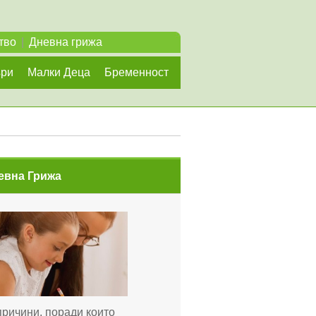
тво
|
Дневна грижа
ъри
Малки Деца
Бременност
евна Грижа
причини, поради които