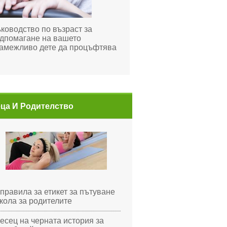
ководство по възраст за
дпомагане на вашето
амежливо дете да процъфтява
ца И Родителство
 правила за етикет за пътуване
 кола за родителите
есец на черната история за