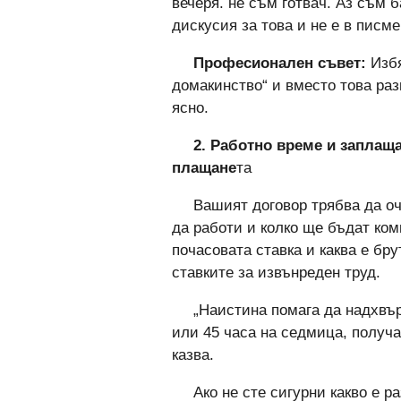
вечеря. не съм готвач. Аз съм 
дискусия за това и не е в писме
Професионален съвет:
Избя
домакинство“ и вместо това раз
ясно.
2. Работно време и заплащ
плащане
та
Вашият договор трябва да оч
да работи и колко ще бъдат ком
почасовата ставка и каква е бру
ставките за извънреден труд.
„Наистина помага да надхвър
или 45 часа на седмица, получ
казва.
Ако не сте сигурни какво е 