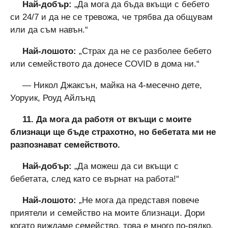
Най-добър:
„Да мога да бъда вкъщи с бебето
си 24/7 и да не се тревожа, че трябва да общувам
или да съм навън.“
Най-лошото:
„Страх да не се разболее бебето
или семейството да донесе COVID в дома ни.“
— Никол Джаксън, майка на 4-месечно дете,
Уоруик, Роуд Айлънд
11. Да мога да работя от вкъщи с моите
близнаци ще бъде страхотно, но бебетата ми не
разпознават семейството.
Най-добър:
„Да можеш да си вкъщи с
бебетата, след като се върнат на работа!“
Най-лошото:
„Не мога да представя повече
приятели и семейство на моите близнаци. Дори
когато виждаме семейство, това е много по-рядко,