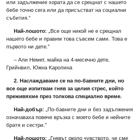
или задължение хората да се срещнат с нашето
бебе точно сега или да присъстват на социални
събития.“
Най-лошото:
„Все още никой не е срещнал
нашето бебе и правим това съвсем сами. Това е
първото ни дете.”
– Али Немет, майка на 4-месечно дете,
Грийнвил, Южна Каролина
2. Наслаждаваме се на по-бавните дни, но
все още изпитвам гняв за целия стрес, който
преживяхме през толкова специално време.
Най-добър:
„По-бавните дни и без задължения
означаваха повече връзка с моето бебе и нейните
братя и сестри.”
Най-лошото:
„Гнявът около чувството, че сме