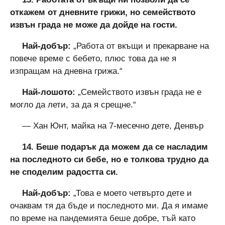
откажем от дневните грижи, но семейството
извън града не може да дойде на гости.
Най-добър:
„Работа от вкъщи и прекарване на
повече време с бебето, плюс това да не я
изпращам на дневна грижа.“
Най-лошото:
„Семейството извън града не е
могло да лети, за да я срещне.“
— Хан Юнт, майка на 7-месечно дете, Денвър
14. Беше подарък да можем да се насладим
на последното си бебе, но е толкова трудно да
не споделим радостта си.
Най-добър:
„Това е моето четвърто дете и
очаквам тя да бъде и последното ми. Да я имаме
по време на пандемията беше добре, тъй като