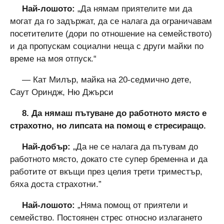
Най-лошото:
„Да нямам приятелите ми да
могат да го задържат, да се налага да ограничавам
посетителите (дори по отношение на семейството)
и да пропускам социални неща с други майки по
време на моя отпуск.“
— Кат Милър, майка на 20-седмично дете,
Саут Ориндж, Ню Джърси
8. Да нямаш пътуване до работното място е
страхотно, но липсата на помощ е стресиращо.
Най-добър:
„Да не се налага да пътувам до
работното място, докато сте супер бременна и да
работите от вкъщи през целия трети триместър,
бяха доста страхотни.”
Най-лошото:
„Няма помощ от приятели и
семейство. Постоянен стрес относно излагането