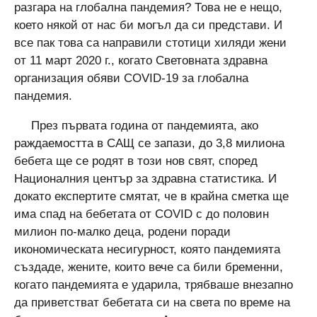
разгара на глобална пандемия? Това не е нещо,
което някой от нас би могъл да си представи. И
все пак това са направили стотици хиляди жени
от 11 март 2020 г., когато Световната здравна
организация обяви COVID-19 за глобална
пандемия.
През първата година от пандемията, ако
раждаемостта в САЩ се запази, до 3,8 милиона
бебета ще се родят в този нов свят, според
Националния център за здравна статистика. И
докато експертите смятат, че в крайна сметка ще
има спад на бебетата от COVID с до половин
милион по-малко деца, родени поради
икономическата несигурност, която пандемията
създаде, жените, които вече са били бременни,
когато пандемията е ударила, трябваше внезапно
да приветстват бебетата си на света по време на