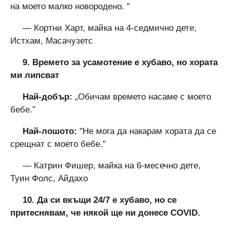
на моето малко новородено. ”
— Кортни Харт, майка на 4-седмично дете,
Истхам, Масачузетс
9. Времето за усамотение е хубаво, но хората
ми липсват
Най-добър:
„Обичам времето насаме с моето
бебе.”
Най-лошото:
"Не мога да накарам хората да се
срещнат с моето бебе."
— Катрин Фишер, майка на 6-месечно дете,
Туин Фолс, Айдахо
10. Да си вкъщи 24/7 е хубаво, но се
притеснявам, че някой ще ни донесе COVID.