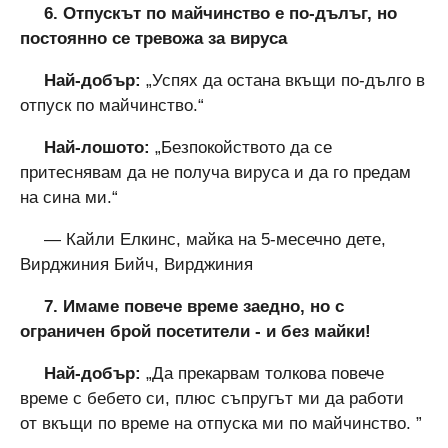
6. Отпускът по майчинство е по-дълъг, но
постоянно се тревожа за вируса
Най-добър:
„Успях да остана вкъщи по-дълго в
отпуск по майчинство.“
Най-лошото:
„Безпокойството да се
притеснявам да не получа вируса и да го предам
на сина ми.“
— Кайли Елкинс, майка на 5-месечно дете,
Вирджиния Бийч, Вирджиния
7. Имаме повече време заедно, но с
ограничен брой посетители - и без майки!
Най-добър:
„Да прекарвам толкова повече
време с бебето си, плюс съпругът ми да работи
от вкъщи по време на отпуска ми по майчинство. ”