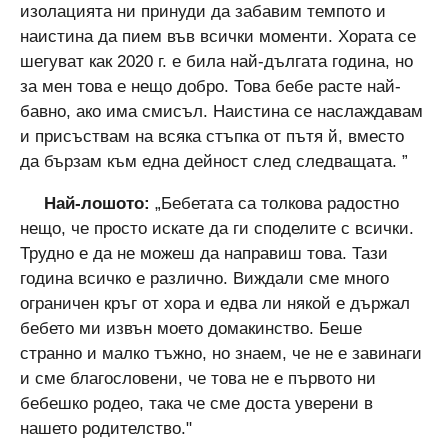
изолацията ни принуди да забавим темпото и
наистина да пием във всички моменти. Хората се
шегуват как 2020 г. е била най-дългата година, но
за мен това е нещо добро. Това бебе расте най-
бавно, ако има смисъл. Наистина се наслаждавам
и присъствам на всяка стъпка от пътя й, вместо
да бързам към една дейност след следващата. ”
Най-лошото:
„Бебетата са толкова радостно
нещо, че просто искате да ги споделите с всички.
Трудно е да не можеш да направиш това. Тази
година всичко е различно. Виждали сме много
ограничен кръг от хора и едва ли някой е държал
бебето ми извън моето домакинство. Беше
странно и малко тъжно, но знаем, че не е завинаги
и сме благословени, че това не е първото ни
бебешко родео, така че сме доста уверени в
нашето родителство."