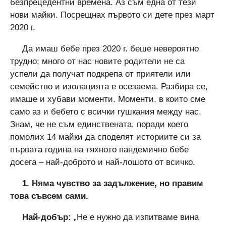
безпрецедентни времена. Аз съм една от тези
нови майки. Посрещнах първото си дете през март
2020 г.
Да имаш бебе през 2020 г. беше невероятно
трудно; много от нас новите родители не са
успели да получат подкрепа от приятели или
семейство и изолацията е осезаема. Разбира се,
имаше и хубави моменти. Моменти, в които сме
само аз и бебето с всички гушкания между нас.
Знам, че не съм единствената, поради което
помолих 14 майки да споделят историите си за
първата година на тяхното пандемично бебе
досега – най-доброто и най-лошото от всичко.
1. Няма чувство за задължение, но правим
това съвсем сами.
Най-добър:
„Не е нужно да изпитваме вина