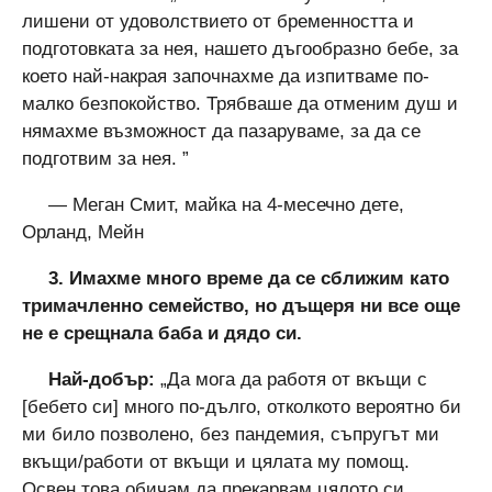
лишени от удоволствието от бременността и
подготовката за нея, нашето дъгообразно бебе, за
което най-накрая започнахме да изпитваме по-
малко безпокойство. Трябваше да отменим душ и
нямахме възможност да пазаруваме, за да се
подготвим за нея. ”
— Меган Смит, майка на 4-месечно дете,
Орланд, Мейн
3. Имахме много време да се сближим като
тримачленно семейство, но дъщеря ни все още
не е срещнала баба и дядо си.
Най-добър:
„Да мога да работя от вкъщи с
[бебето си] много по-дълго, отколкото вероятно би
ми било позволено, без пандемия, съпругът ми
вкъщи/работи от вкъщи и цялата му помощ.
Освен това обичам да прекарвам цялото си