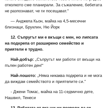
отколкото сме планирали. За съжаление, бебетата
не разпознават, че ги посещават."
— Анджела Кьон, майка на 4,5-месечни
близнаци, Бруклин, Ню Йорк
12. Съпругът ми е вкъщи с мен, но липсата
на подкрепа от разширено семейство и
приятели е трудно.
Най-добър:
„Съпругът ми работи от вкъщи на
пълен работен ден!“
Най-лошото:
„Няма никаква подкрепа и не мога
да виждам семейството и приятелите си.”
- Джени Томас, майка на 11-седмично дете,
Нашвил, Тенеси
13. Работата от вкъщи ни позволи да се