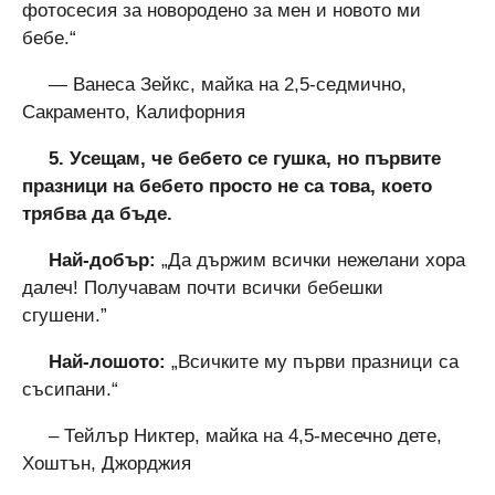
фотосесия за новородено за мен и новото ми
бебе.“
— Ванеса Зейкс, майка на 2,5-седмично,
Сакраменто, Калифорния
5. Усещам, че бебето се гушка, но първите
празници на бебето просто не са това, което
трябва да бъде.
Най-добър:
„Да държим всички нежелани хора
далеч! Получавам почти всички бебешки
сгушени.”
Най-лошото:
„Всичките му първи празници са
съсипани.“
– Тейлър Никтер, майка на 4,5-месечно дете,
Хоштън, Джорджия