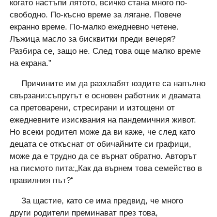
когато настъпи лятото, всичко стана много по-
свободно. По-късно време за лягане. Повече
екранно време. По-малко ежедневно четене.
Лъжица масло за бисквитки преди вечеря?
Разбира се, защо не. След това още малко време
на екрана.”
Причините им да разхлабят юздите са напълно
свързани:съпругът е основен работник и двамата
са претоварени, стресирани и изтощени от
ежедневните изисквания на пандемичния живот.
Но всеки родител може да ви каже, че след като
децата се откъснат от обичайните си графици,
може да е трудно да се върнат обратно. Авторът
на писмото пита:„Как да върнем това семейство в
правилния път?“
За щастие, като се има предвид, че много
други родители преминават през това,