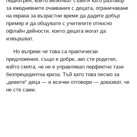
педиатрия, които включват съвети като разговор
за ежедневните очаквания с децата, ограничаване
на екрана за възрастни време да дадете добър
пример и да общувате с учителите относно
офлайн дейности, които децата могат да
извършват.
Но въпреки че това са практически
предложения, също е добре, ако сте родител,
който смята, че не е управлявал перфектно тази
безпрецедентна криза. Тъй като това писмо за
„дивите“ деца — и всички отговори — доказват, че
не сте сами.