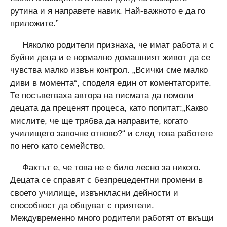
рутина и я направете навик. Най-важното е да го
приложите.”
Няколко родители признаха, че имат работа и с
буйни деца и е нормално домашният живот да се
чувства малко извън контрол. „Всички сме малко
диви в момента“, споделя един от коментаторите.
Те посъветваха автора на писмата да помоли
децата да преценят процеса, като попитат:„Какво
мислите, че ще трябва да направите, когато
училището започне отново?“ и след това работете
по него като семейство.
Фактът е, че това не е било лесно за никого.
Децата се справят с безпрецедентни промени в
своето училище, извънкласни дейности и
способност да общуват с приятели.
Междувременно много родители работят от вкъщи