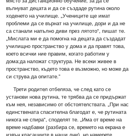
място за дистанционно обучение, за да се
вълнуват децата и да се създаде рутина около
ходенето на училище. „Учениците ще имат
проблеми да се върнат на училище, дори и да не
са станали напълно диви през лятото“, пишат те.
„Мислата ми е да помогна на децата да създадат
училищно пространство у дома и да правят това,
което всички ние правим, когато работим у
дома:да наложат структура. Не всеки живее в
пространство, където това е възможно, но може да
си струва да опитате.”
Трети родител отбеляза, че след като се
установи нова рутина, те трябва да се придържат
към нея, независимо от обстоятелствата. „При нас
единствената спасителна благодат е, че рутината
никога не спира“, споделят те. „Има от време на
време надбавки (разбира се, времето на екрана е
извън класациите в наши дни), но намерете