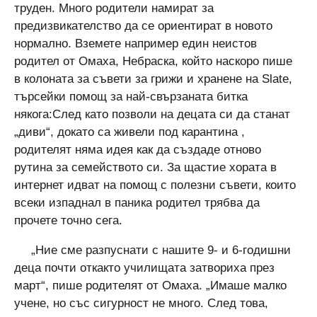
труден. Много родители намират за
предизвикателство да се ориентират в новото
нормално. Вземете например един неистов
родител от Омаха, Небраска, който наскоро пише
в колоната за съвети за грижи и хранене на Slate,
търсейки помощ за най-свързаната битка
някога:След като позволи на децата си да станат
„диви“, докато са живели под карантина ,
родителят няма идея как да създаде отново
рутина за семейството си. За щастие хората в
интернет идват на помощ с полезни съвети, които
всеки изпаднал в паника родител трябва да
прочете точно сега.
„Ние сме разпуснати с нашите 9- и 6-годишни
деца почти откакто училищата затвориха през
март“, пише родителят от Омаха. „Имаше малко
учене, но със сигурност не много. След това,