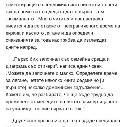
коментиращите предложиха интелигентни съвети
как да помогнат на децата да се върнат към
„нормалното“. Много читатели посъветваха
писателя да се откаже от неограниченото време на
екрана и късното лягане и да определи
очакванията за това как трябва да изглеждат
дните напред.
„Първо бих започнал със семейна среща и
диаграма със стикери“, написа един човек.
„Можете да започнете с малко. Определете време
за лягане, четете няколко книги седмично [и
вършете] няколко домакински задължения...
Кажете им, че разбирате, че ще бъде трудно да
преминете от месеците на лятото към връщането
на училище, но вие вярвате в тях.”
Друг човек препоръча да се създаде специално