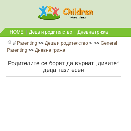
HOME
|
Деца и родителство
|
Дневна грижа
#
Parenting
>>
Деца и родителство
> >>
General
Parenting
>>
Дневна грижа
Родителите се борят да върнат „дивите“
деца тази есен