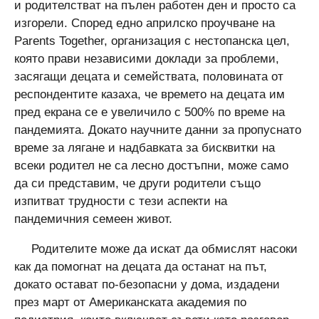
и родителстват на пълен работен ден и просто са
изгорели. Според едно априлско проучване на
Parents Together, организация с нестопанска цел,
която прави независими доклади за проблеми,
засягащи децата и семействата, половината от
респондентите казаха, че времето на децата им
пред екрана се е увеличило с 500% по време на
пандемията. Докато научните данни за пропуснато
време за лягане и надбавката за бисквитки на
всеки родител не са лесно достъпни, може само
да си представим, че други родители също
изпитват трудности с тези аспекти на
пандемичния семеен живот.
Родителите може да искат да обмислят насоки
как да помогнат на децата да останат на път,
докато остават по-безопасни у дома, издадени
през март от Американската академия по