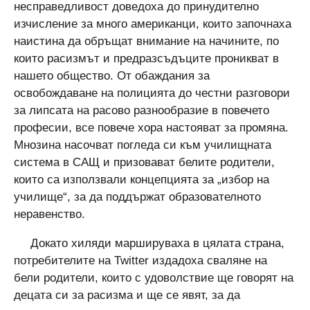
несправедливост доведоха до принудително
изчисление за много американци, които започнаха
наистина да обръщат внимание на начините, по
които расизмът и предразсъдъците проникват в
нашето общество. От обаждания за
освобождаване на полицията до честни разговори
за липсата на расово разнообразие в повечето
професии, все повече хора настояват за промяна.
Мнозина насочват погледа си към училищната
система в САЩ и призовават белите родители,
които са използвали концепцията за „избор на
училище“, за да поддържат образователното
неравенство.
Докато хиляди маршируваха в цялата страна,
потребителите на Twitter издадоха сваляне на
бели родители, които с удоволствие ще говорят на
децата си за расизма и ще се явят, за да