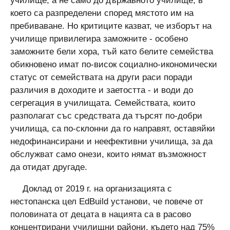
училище, а не само до държавното училище, в
което са разпределени според мястото им на
пребиваване. Но критиците казват, че изборът на
училище привилегира заможните - особено
заможните бели хора, тъй като белите семейства
обикновено имат по-висок социално-икономически
статус от семействата на други раси поради
различия в доходите и заетостта - и води до
сегрегация в училищата. Семействата, които
разполагат със средствата да търсят по-добри
училища, са по-склонни да го направят, оставяйки
недофинансирани и неефективни училища, за да
обслужват само онези, които нямат възможност
да отидат другаде.
Доклад от 2019 г. на организацията с
нестопанска цел EdBuild установи, че повече от
половината от децата в нацията са в расово
концентрирани училищни райони, където над 75%