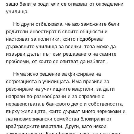
защо белите родители се отказват от определени
училища.
Но други отбелязаха, че ако заможните бели
родители инвестират в своите общности и
настояват за политики, които подобряват
държавните училища за всички, това може да
извърви дълъг път към решаването на самите
проблеми, от които се опитват да избягат .
Няма ясно решение за фиксиране на
сегрегацията в училищата. Има призиви за
резониране на училищните квартали, за да ги
направи по-разнообразни и за справяне с
неравенствата в банковото дело и собствеността
върху жилищата, които държат много чернокожи и
латиноамерикански семейства блокирани от
крайградските квартали. Други, като някои
законодатели от Калифорния, искат да поставят