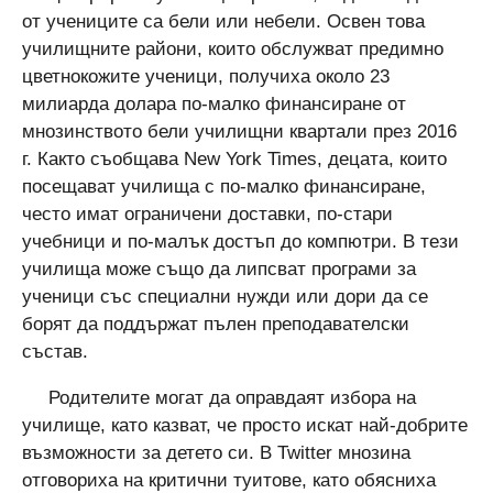
от учениците са бели или небели. Освен това
училищните райони, които обслужват предимно
цветнокожите ученици, получиха около 23
милиарда долара по-малко финансиране от
мнозинството бели училищни квартали през 2016
г. Както съобщава New York Times, децата, които
посещават училища с по-малко финансиране,
често имат ограничени доставки, по-стари
учебници и по-малък достъп до компютри. В тези
училища може също да липсват програми за
ученици със специални нужди или дори да се
борят да поддържат пълен преподавателски
състав.
Родителите могат да оправдаят избора на
училище, като казват, че просто искат най-добрите
възможности за детето си. В Twitter мнозина
отговориха на критични туитове, като обясниха