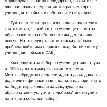
маршируват в знак на солидарност, но които все
още насърчават сегрегацията и расизма чрез
училищните райони в собствените си градове.
Туитовете може да са изненада за родителите,
които смятат, че изборът на училище е само за
образованието на собственото им дете и нищо
повече. Но те подчертават истински системен
проблем, който има сериозно въздействие върху
училищния пейзаж в САЩ
Концепцията за избор на училище съществува
от 1955 г., когато американският икономист
Милтън Фридман предложи идеята да се дават на
родителите финансирани с данъци ваучери, които
да бъдат изразходвани за „закупуване на
образователни услуги от „одобрена“ институция
на тяхната собствен избор.”