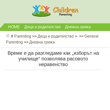
HOME
|
Деца и родителство
|
Дневна грижа
#
Parenting
>>
Деца и родителство
> >>
General
Parenting
>>
Дневна грижа
Време е да разгледаме как „изборът на
училище“ позволява расовото
неравенство