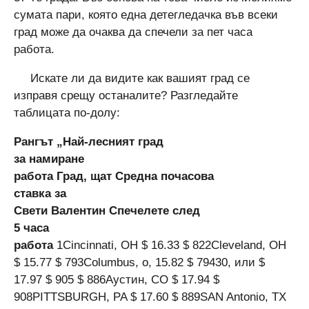
сумата пари, която една детегледачка във всеки
град може да очаква да спечели за пет часа
работа.
Искате ли да видите как вашият град се
изправя срещу останалите? Разгледайте
таблицата по-долу:
Рангът „Най-лесният град
за намиране
работа
Град, щат
Средна почасова
ставка за
Свети Валентин
Спечелете след
5 часа
работа
1Cincinnati, OH $ 16.33 $ 822Cleveland, OH
$ 15.77 $ 793Columbus, о, 15.82 $ 79430, или $
17.97 $ 905 $ 886Аустин, CO $ 17.94 $
908PITTSBURGH, PA $ 17.60 $ 889SAN Antonio, TX