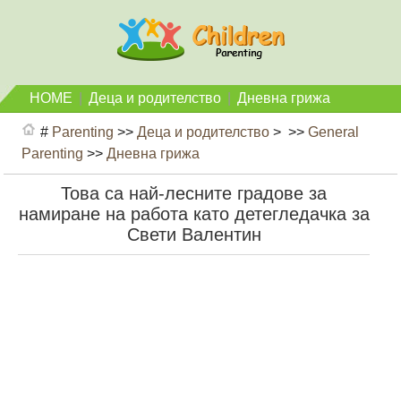
HOME
|
Деца и родителство
|
Дневна грижа
#
Parenting
>>
Деца и родителство
> >>
General
Parenting
>>
Дневна грижа
Това са най-лесните градове за
намиране на работа като детегледачка за
Свети Валентин