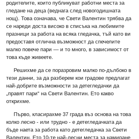
родителите, които публикуват работни места за
гледане на деца (веднага след новогодишната
нощ). Това означава, че Свети Валентин трябва да
се нареди доста високо в списъка на любимите
празници за работа на всяка гледачка, тъй като ви
предоставя отлична възможност да спечелите
малко повече пари — и то много, в зависимост от
това къде живеете.
Решихме да се поразровим малко по-дълбоко в
тези данни, за да разберем кои градове предлагат
най-добрите възможности за детегледачки да
„правят пари“ на Свети Валентин. Ето какво
открихме.
Първо, класирахме 37 града въз основа на това
колко лесно - или трудно - е детегледачката да
бъде наета за работа като детегледачка за Свети
Валентин. Ето 10-те най-лесни места за намиране