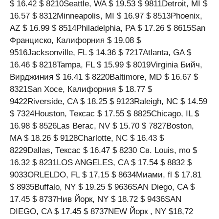
$ 16.42 $ 8210Seattle, WA $ 19.53 $ 9811Detroit, MI $
16.57 $ 8312Minneapolis, MI $ 16.97 $ 8513Phoenix,
AZ $ 16.99 $ 8514Philadelphia, PA $ 17.26 $ 8615San
Франциско, Калифорния $ 19.08 $
9516Jacksonville, FL $ 14.36 $ 7217Atlanta, GA $
16.46 $ 8218Tampa, FL $ 15.99 $ 8019Virginia Бийч,
Вирджиния $ 16.41 $ 8220Baltimore, MD $ 16.67 $
8321San Хосе, Калифорния $ 18.77 $
9422Riverside, CA $ 18.25 $ 9123Raleigh, NC $ 14.59
$ 7324Houston, Тексас $ 17.55 $ 8825Chicago, IL $
16.98 $ 8526Las Вегас, NV $ 15.70 $ 7827Boston,
MA $ 18.26 $ 9128Charlotte, NC $ 16.43 $
8229Dallas, Тексас $ 16.47 $ 8230 Св. Louis, mo $
16.32 $ 8231LOS ANGELES, CA $ 17.54 $ 8832 $
9033ORLELDO, FL $ 17,15 $ 8634Миами, fl $ 17.81
$ 8935Buffalo, NY $ 19.25 $ 9636SAN Diego, CA $
17.45 $ 8737Нив Йорк, NY $ 18.72 $ 9436SAN
DIEGO, CA $ 17.45 $ 8737NEW Йорк , NY $18,72