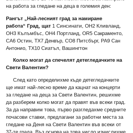
на работа за гледане на деца в големия ден:
Рангът „Най-лесният град за намиране
работа“
Град, щат
1 Синсинати, OH2 Кливланд,
OH3 Кълъмбъс, OH4 Портланд, OR5 Сакраменто,
CA6 Остин, TX7 Денвър, CO8 Питсбърг, PA9 Сан
Антонио, TX10 Сиатъл, Вашингтон
Колко могат да спечелят детегледачките на
Свети Валентин?
След като определихме къде детегледачките
ще имат най-лесно време да кацнат на концерти
за гледане на деца за Свети Валентин, решихме
да разберем колко могат да правят във всеки град.
За да направим това, първо разгледахме средните
почасови ставки, предлагани за работни места за
гледане на Деня на Свети Валентин във всеки от
37-те града. Въз основа на това число изчислихме