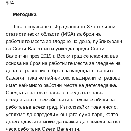
$94
Методика
Това проучване събра данни от 37 столични
статистически области (MSA) за броя на
работните места за гледане на деца, публикувани
на Свети Валентин и уикенда преди Свети
Валентин през 2019 г. Всеки град се класира въз
основа на броя на работните места за гледане на
деца в сравнение с броя на кандидатстващите
бавачки, така че най-високо класираните градове
имат най-много работни места на детегледачка.
Средната часова ставка е средната ставка,
предлагана от семействата в техните обяви за
работа във всеки град. Използвайки това число,
успяхме да определим общата сума пари, която
детегледачката може да очаква да спечели за пет
часа работа на Свети Валентин.