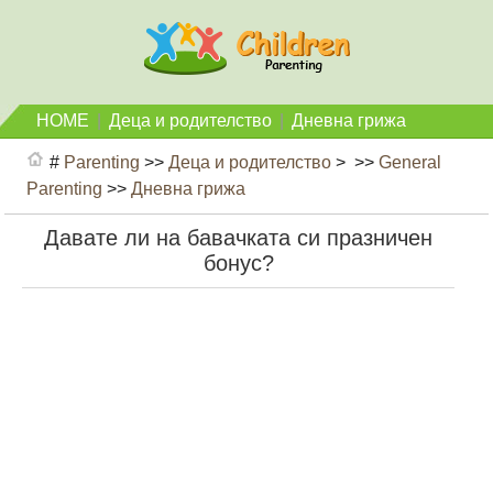
HOME
|
Деца и родителство
|
Дневна грижа
#
Parenting
>>
Деца и родителство
> >>
General
Parenting
>>
Дневна грижа
Давате ли на бавачката си празничен
бонус?