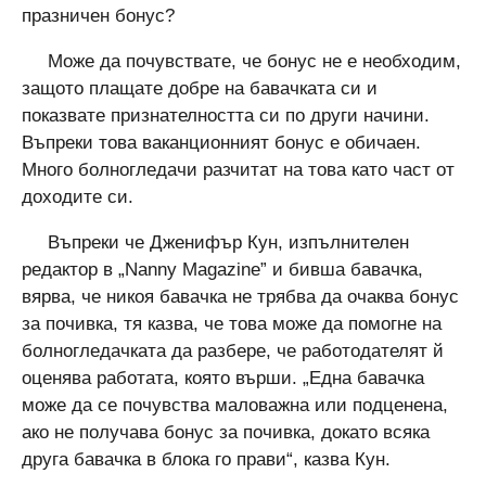
празничен бонус?
Може да почувствате, че бонус не е необходим,
защото плащате добре на бавачката си и
показвате признателността си по други начини.
Въпреки това ваканционният бонус е обичаен.
Много болногледачи разчитат на това като част от
доходите си.
Въпреки че Дженифър Кун, изпълнителен
редактор в „Nanny Magazine” и бивша бавачка,
вярва, че никоя бавачка не трябва да очаква бонус
за почивка, тя казва, че това може да помогне на
болногледачката да разбере, че работодателят й
оценява работата, която върши. „Една бавачка
може да се почувства маловажна или подценена,
ако не получава бонус за почивка, докато всяка
друга бавачка в блока го прави“, казва Кун.