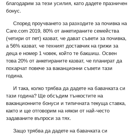
благодарим за тези усилия, като дадете празничен
бонус.
Според проучването за разходите за почивка на
Care.com 2019, 80% от анкетираните семейства
(четири от пет) казват, че дават съвети за почивка,
а 56% казват, че техният доставчик на грижи за
деца е номер 1 човек, който те бакшиш. Освен
това 20% от анкетираните казват, че планират да
похарчат повече за ваканционни съвети тази
година.
И така, колко трябва да дадете на бавачката си
тази година? Ще обсъдим тънкостите на
ваканционните бонуси и типичната текуща ставка,
както и ще отговорим на някои от най-често
задаваните въпроси за тях.
Защо трябва да дадете на бавачката си