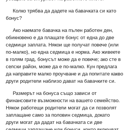
Колко трябва да дадете на бавачката си като
бонус?
Ако наемате бавачка на пълен работен ден,
обикновено е да плащате бонус от една до две
седмици заплата. Някои ще получат повече (или
по-малко), но една седмица е норма. Ако живеете
в голям град, бонусът може да е повече; ако сте в
селски район, може да е по-малко. Кун предлага
да направите малко проучване и да попитате какво
други родители наблизо дават на бавачките си.
Размерът на бонуса също зависи от
финансовите възможности на вашето семейство.
Някои работещи родители могат да си позволят
заплащане само за половин седмица, докато
други могат да дадат на бавачката си две
седмици заплащане или бонуси, които включват