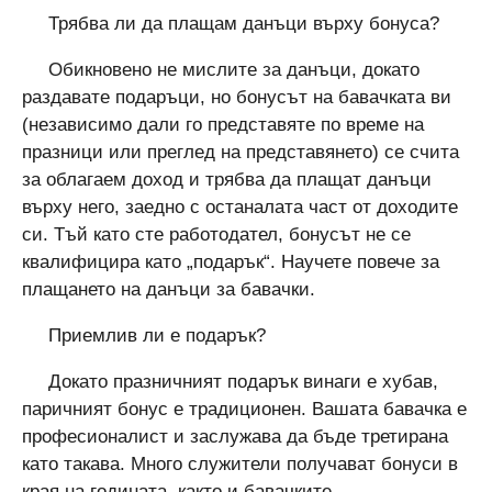
Трябва ли да плащам данъци върху бонуса?
Обикновено не мислите за данъци, докато
раздавате подаръци, но бонусът на бавачката ви
(независимо дали го представяте по време на
празници или преглед на представянето) се счита
за облагаем доход и трябва да плащат данъци
върху него, заедно с останалата част от доходите
си. Тъй като сте работодател, бонусът не се
квалифицира като „подарък“. Научете повече за
плащането на данъци за бавачки.
Приемлив ли е подарък?
Докато празничният подарък винаги е хубав,
паричният бонус е традиционен. Вашата бавачка е
професионалист и заслужава да бъде третирана
като такава. Много служители получават бонуси в
края на годината, както и бавачките.