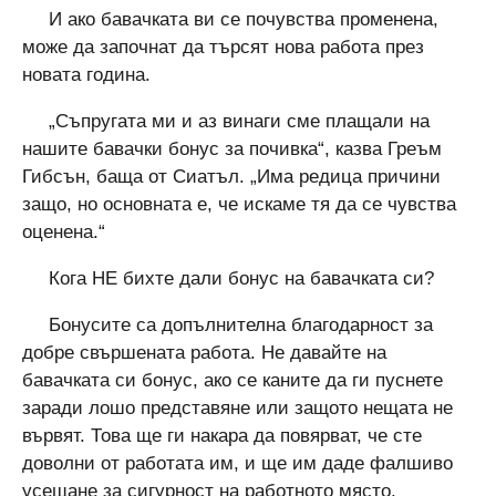
И ако бавачката ви се почувства променена,
може да започнат да търсят нова работа през
новата година.
„Съпругата ми и аз винаги сме плащали на
нашите бавачки бонус за почивка“, казва Греъм
Гибсън, баща от Сиатъл. „Има редица причини
защо, но основната е, че искаме тя да се чувства
оценена.“
Кога НЕ бихте дали бонус на бавачката си?
Бонусите са допълнителна благодарност за
добре свършената работа. Не давайте на
бавачката си бонус, ако се каните да ги пуснете
заради лошо представяне или защото нещата не
вървят. Това ще ги накара да повярват, че сте
доволни от работата им, и ще им даде фалшиво
усещане за сигурност на работното място.