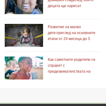
децата ще харесат
Развитие на малко
дете:преглед на основните
етапи от 24 месеца до 3
години
Как самотните родители се
справят с
предизвикателствата на
грижата за децата през
лятото