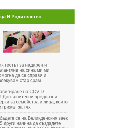
ца И Родителство
ак тестът за надарен и
алантлив на сина ми ми
омогна да се справя и
злекувам стар срам
авигиране на COVID-
9:Допълнителни предпазни
ерки за семейства и лица, които
е грижат за тях
бадете се на Великденския заек
 5 други начина да създадете