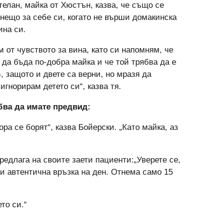
елан, майка от Хюстън, казва, че също се
 нещо за себе си, когато не върши домакинска
ина си.
 от чувството за вина, като си напомням, че
 да бъда по-добра майка и че той трябва да е
), защото и двете са верни, но мразя да
игнорирам детето си“, казва тя.
бва да имате предвид:
ора се борят“, казва Бойерски. „Като майка, аз
редлага на своите заети пациенти:„Уверете се,
ти автентична връзка на ден. Отнема само 15
то си.“