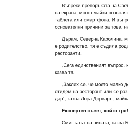
Въпреки препоръката на Све
на екрана, много майки позволя
таблета или смартфона. И въпр
основателни причини за това, н
Дърам, Северна Каролина, м
е родителство, тя е съдила род
ресторанти.
„Сега единственият въпрос, 
казва тя.
„Заклех се, че моето малко д
отидем на ресторант или се раз
дар“, казва Лора Дорварт , май
Експертен съвет, който тря
Смисълът на вината, казва Б