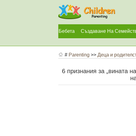
Бебета
Създаване На Семейст
#
Parenting
>>
Деца и родителс
6 признания за „вината н
н