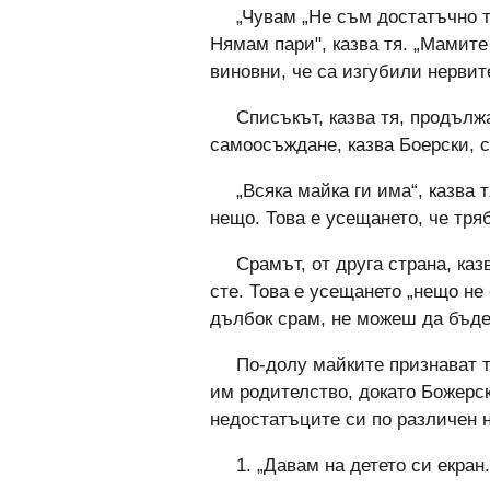
„Чувам „Не съм достатъчно т
Нямам пари", казва тя. „Мамите 
виновни, че са изгубили нервите
Списъкът, казва тя, продълж
самоосъждане, казва Боерски, 
„Всяка майка ги има“, казва т
нещо. Това е усещането, че тря
Срамът, от друга страна, каз
сте. Това е усещането „нещо не
дълбок срам, не можеш да бъде
По-долу майките признават т
им родителство, докато Божерс
недостатъците си по различен 
1. „Давам на детето си екран.