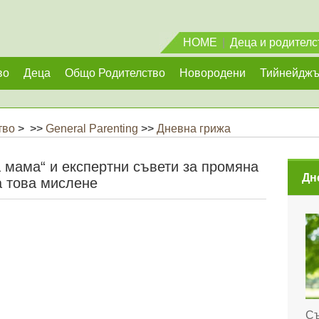
HOME
|
Деца и родителс
во
Деца
Общо Родителство
Новородени
Тийнейдж
тво
> >>
General Parenting
>>
Дневна грижа
а мама“ и експертни съвети за промяна
Дн
а това мислене
Съ