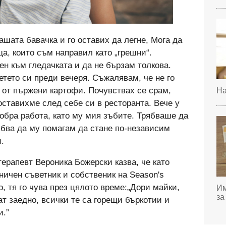
ашата бавачка и го оставих да легне, Мога да
а, които съм направил като „грешни“.
н към гледачката и да не бързам толкова.
тето си преди вечеря. Съжалявам, че не го
 от пържени картофи. Почувствах се срам,
На
 оставихме след себе си в ресторанта. Вече у
обра работа, като му мия зъбите. Трябваше да
рябва да му помагам да стане по-независим
.
ерапевт Вероника Божерски казва, че като
ичен съветник и собственик на Season's
о, тя го чува през цялото време:„Дори майки,
Им
за
ат заедно, всички те са горещи бъркотии и
и.”