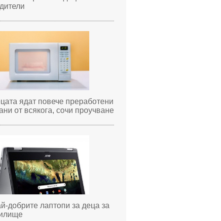
дители
цата ядат повече преработени
ани от всякога, сочи проучване
й-добрите лаптопи за деца за
илище