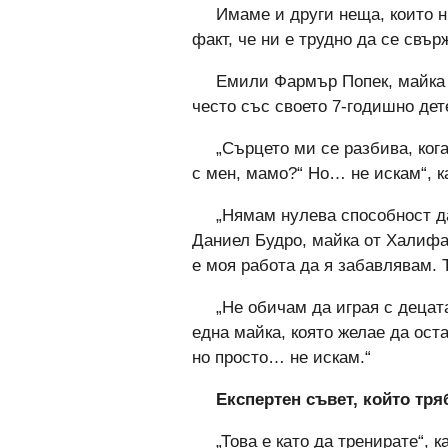
Имаме и други неща, които н
факт, че ни е трудно да се свър
Емили Фармър Попек, майка о
често със своето 7-годишно дете
„Сърцето ми се разбива, ког
с мен, мамо?“ Но… не искам“, к
„Нямам нулева способност да
Даниел Будро, майка от Халифак
е моя работа да я забавлявам. 
„Не обичам да играя с децата
една майка, която желае да ост
но просто… не искам.“
Експертен съвет, който тря
„Това е като да тренирате“, к