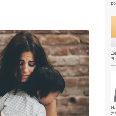
ро
Де
хр
На
уч