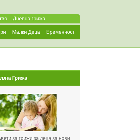
тво
|
Дневна грижа
ъри
Малки Деца
Бременност
евна Грижа
вети за грижи за деца за нови