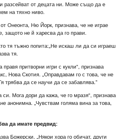
и разсейват от децата ни. Може също да е
жем на тяхно ниво.
т Онеонта, Ню Йорк, признава, че не играе
, защото не й харесва да го прави.
ато тя тъжно попита:„Не искаш ли да си играеш
азва тя.
 правя притворни игри с кукли“, признава
с, Нова Скотия. „Оправдавам го с това, че не
Тя трябва да се научи да се забавлява.”
 си. Мога дори да кажа, че го мразя“, признава
ане анонимна. „Чувствам голяма вина за това,
бва да имате предвид:
азва Божерски. „Някои хора го обичат, други