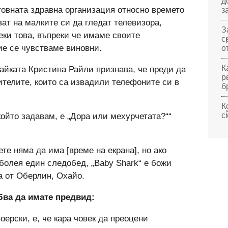
д
товната здравна организация относно времето
з
ват на малките си да гледат телевизора,
З
еки това, въпреки че имаме своите
с
ие се чувстваме виновни.
о
К
айката Кристина Райли признава, че преди да
р
ителите, които са извадили телефоните си в
б
К
с
който задавам, е „Дора или мехурчетата?““
ете няма да има [време на екрана], но ако
болея един следобед, „Baby Shark“ е божи
ка от Оберлин, Охайо.
бва да имате предвид:
оерски, е, че кара човек да преоцени