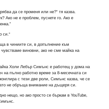
рябва да се променя или не?“ тя казва.
? Ако не е проблем, пуснете го. Ако е
енка.”
о си.“
ща в чиниите си, в допълнение към
е чувстваме виновни, ако не сме майка на
айка Холи Лебър Симънс е работещ у дома на
ч на пълно работно време за 8-месечната си
онглира с тези две роли, Симънс казва, че се
гато не обръща внимание на дъщеря си.
дно нещо, но ако просто се бъркам в YouTube,
 Симънс.