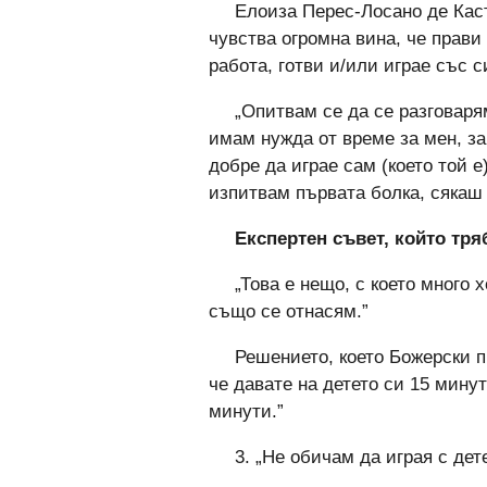
Елоиза Перес-Лосано де Каст
чувства огромна вина, че прави
работа, готви и/или играе със с
„Опитвам се да се разговарям
имам нужда от време за мен, за
добре да играе сам (което той е
изпитвам първата болка, сякаш 
Експертен съвет, който тря
„Това е нещо, с което много х
също се отнасям.”
Решението, което Божерски п
че давате на детето си 15 мину
минути.”
3. „Не обичам да играя с дете