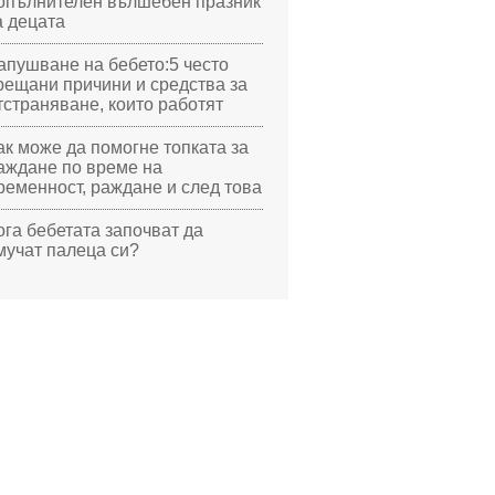
опълнителен вълшебен празник
а децата
апушване на бебето:5 често
рещани причини и средства за
тстраняване, които работят
ак може да помогне топката за
аждане по време на
ременност, раждане и след това
ога бебетата започват да
мучат палеца си?