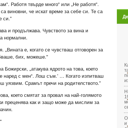
ам“. Работя твърде много“ или „Не работя“.
са виновни, че искат време за себе си. Те са
Де
 си.”
ава и продължава. Чувството за вина и
са нормални.
я. „Вината е, когато се чувстваш отговорен за
бваше, бих, можеше."
К
ва Божирски, „атакува ядрото на това, което
т
п
 е наред с мен“. Лош съм.’ … Когато изпитваш
и
ш уязвим. Срамът пречи на родителството.”
Н
ова, което смятат за провал на най-голямото
1
м
ки преценява как и защо може да мислим за
с
начин.
О
“
и