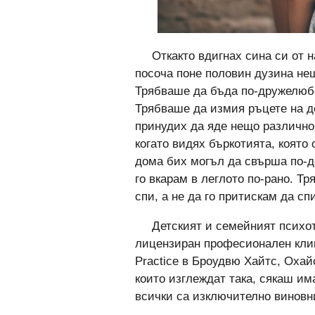
Откакто вдигнах сина си от н
посоча поне половин дузина нещ
Трябваше да бъда по-дружелюбе
Трябваше да измия ръцете на де
принудих да яде нещо различно
когато видях бъркотията, която
дома бих могъл да свърша по-д
го вкарам в леглото по-рано. Т
спи, а не да го притискам да спи
Детският и семейният психот
лицензиран професионален клин
Practice в Броудвю Хайтс, Охай
които изглеждат така, сякаш им
всички са изключително виновн