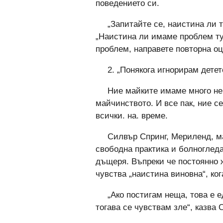
поведението си.
„Запитайте се, наистина ли т
„Наистина ли имаме проблем тук
проблем, направете повторна оц
2. „Понякога игнорирам детет
Ние майките имаме много не
майчинството. И все пак, ние с
всички. на. време.
Силвър Спринг, Мериленд, м
свободна практика и болногледа
дъщеря. Въпреки че постоянно ж
чувства „наистина виновна“, ко
„Ако постигам неща, това е е
тогава се чувствам зле“, казва