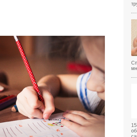
тр
Сп
мн
15
об
са