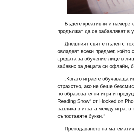
Бъдете креативни и намерете
продължат да се забавляват в у
Днешният свят е пълен с тех
овладеят всеки предмет, който 
средата за обучение лице в ли
забавно за децата си офлайн, б
„Когато играете обучаваща иг
страхотно, ако не беше безсмис
по образователни игри и продуц
Reading Show“ от Hooked on Pho
разлика в играта между игра, в 
съпоставяте букви.“
Преподаването на математич