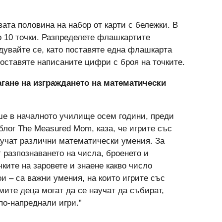
“
вата половина на набор от карти с бележки. В
о 10 точки. Разпределете флашкартите
дувайте се, като поставяте една флашкарта
оставяте написаните цифри с броя на точките.
агане на изграждането на математически
ше в началното училище осем години, преди
блог The Measured Mom, каза, че игрите със
аучат различни математически умения. За
 разпознаването на числа, броенето и
чките на заровете и знаене какво число
ои – са важни умения, на които игрите със
емите деца могат да се научат да събират,
по-напреднали игри.”