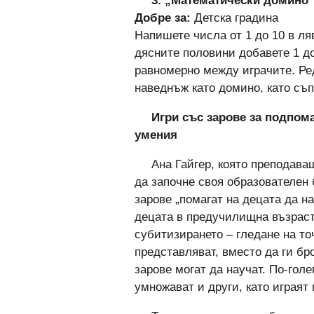
3. „Математически домино
Добре за:
Детска градина
Напишете числа от 1 до 10 в ля
дясните половини добавете 1 д
равномерно между играчите. Ре
наведнъж като домино, като съп
Игри със зарове за подпом
умения
Ана Гайгер, която преподава
да започне своя образователен 
зарове „помагат на децата да н
децата в предучилищна възраст
субитизирането – гледане на то
представляват, вместо да ги бр
зарове могат да научат. По-гол
умножават и други, като играят 