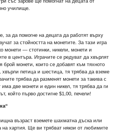
гри със зарове ще помогнат на децата от
лно училище.
е, за да помогне на децата да работят върху
аучат за стойността на монетите. За тази игра
ко монети — стотинки, никели, монети и
ите в центъра. Играчите се редуват да хвърлят
я брой монети, които се добавят към тяхното
1 хвърли петица и шестица, тя трябва да вземе
грачите трябва да разменят монети за такива с
 има две монети и един никел, тя трябва да ги
ът, който първо достигне $1,00, печели!
ска“
лищна възраст вземете шахматна дъска или
а на хартия. Ще ви трябват някои от любимите