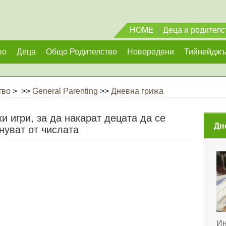
HOME
|
Деца и родителс
во
Деца
Общо Родителство
Новородени
Тийнейдж
тво
> >>
General Parenting
>>
Дневна грижа
 игри, за да накарат децата да се
Дн
нуват от числата
Ин