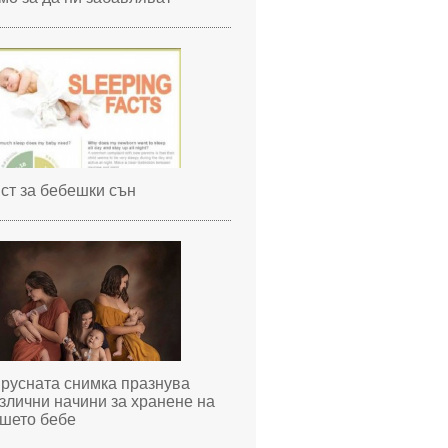
ст за бебешки сън
русната снимка празнува
злични начини за хранене на
шето бебе