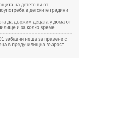
ащита на детето ви от
лоупотреба в детските градини
ога да държим децата у дома от
чилище и за колко време
01 забавни неща за правене с
еца в предучилищна възраст