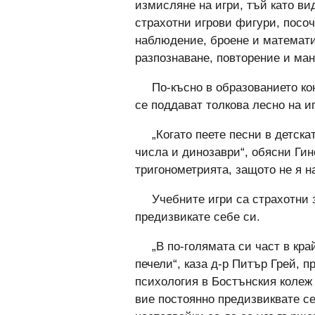
измисляне на игри, тъй като вид
страхотни игрови фигури, посоч
наблюдение, броене и математи
разпознаване, повторение и ма
По-късно в образованието ко
се поддават толкова лесно на и
„Когато пеете песни в детска
числа и динозаври“, обясни Гинс
тригонометрията, защото не я н
Учебните игри са страхотни 
предизвикате себе си.
„В по-голямата си част в кра
печели“, каза д-р Питър Грей, 
психология в Бостънския колеж и
вие постоянно предизвиквате се