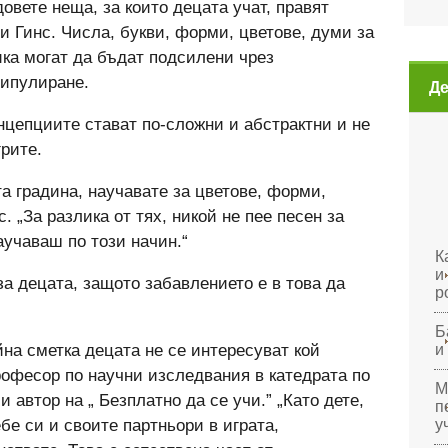
овете неща, за които децата учат, правят
и Гинс. Числа, букви, форми, цветове, думи за
ка могат да бъдат подсилени чрез
нипулиране.
Де
нцепциите стават по-сложни и абстрактни и не
грите.
та градина, научавате за цветове, форми,
. „За разлика от тях, никой не пее песен за
аучаваш по този начин.“
К
и
за децата, защото забавлението е в това да
р
Б
и
йна сметка децата не се интересуват кой
професор по научни изследвания в катедрата по
М
 автор на „ Безплатно да се учи.” „Като дете,
п
у
бе си и своите партньори в играта,