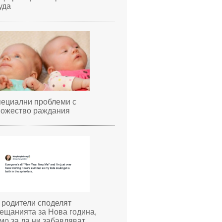
уда
ециални проблеми с
ожество раждания
 родители споделят
ещанията за Нова година,
мо за да ни забавляват