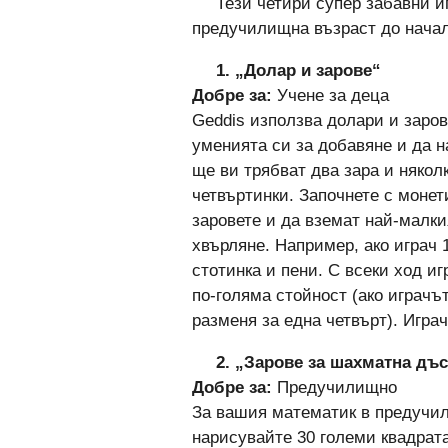
Тези четири супер забавни и
предучилищна възраст до нача
1. „Долар и зарове“
Добре за:
Учене за деца
Geddis използва долари и заров
уменията си за добавяне и да н
ще ви трябват два зара и някол
четвъртинки. Започнете с монет
заровете и да вземат най-малки
хвърляне. Например, ако играч 
стотинка и пени. С всеки ход и
по-голяма стойност (ако играчът
разменя за една четвърт). Играч
2. „Зарове за шахматна дъ
Добре за:
Предучилищно
За вашия математик в предучи
нарисувайте 30 големи квадрат