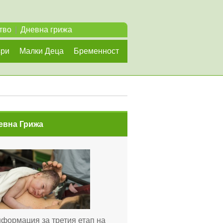
тво
|
Дневна грижа
ъри
Малки Деца
Бременност
евна Грижа
формация за третия етап на