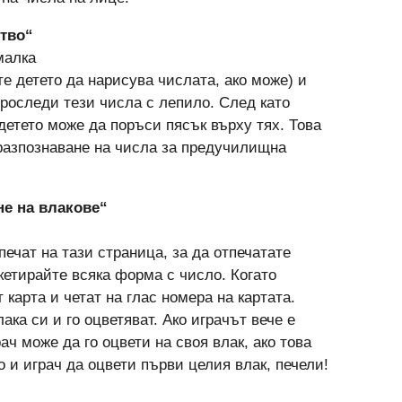
ство“
малка
е детето да нарисува числата, ако може) и
проследи тези числа с лепило. След като
детето може да поръси пясък върху тях. Това
 разпознаване на числа за предучилищна
не на влакове“
ечат на тази страница, за да отпечатате
кетирайте всяка форма с число. Когато
т карта и четат на глас номера на картата.
ка си и го оцветяват. Ако играчът вече е
ач може да го оцвети на своя влак, ако това
о и играч да оцвети първи целия влак, печели!