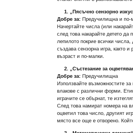
1. „Пясъчно сензорно изку
Добре за:
Предучилищна и по-
Начертайте числа (или накарайт
след това накарайте детето да 
лепилото покрие всички числа, 
създава сензорна игра, както и
възраст и по-малки.
2. „Състезание за оцветява
Добре за:
Предучилищна
Използвайте възможностите за п
влакове с различни форми. Ети
играчите се обърнат, те изтегля
След това намират номера на вла
оцветил това число, другият игр
място все още е отворено. Койт