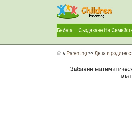
Бебета
Създаване На Семейст
#
Parenting
>>
Деца и родителс
Забавни математически
въл