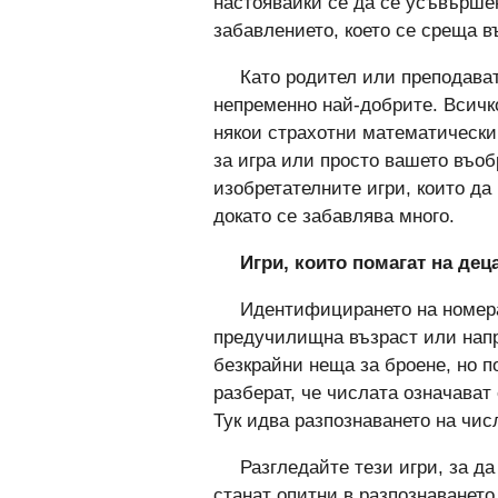
настоявайки се да се усъвършен
забавлението, което се среща в
Като родител или преподавате
непременно най-добрите. Всичко
някои страхотни математически 
за игра или просто вашето въоб
изобретателните игри, които да
докато се забавлява много.
Игри, които помагат на дец
Идентифицирането на номера 
предучилищна възраст или напр
безкрайни неща за броене, но п
разберат, че числата означават
Тук идва разпознаването на чис
Разгледайте тези игри, за д
станат опитни в разпознаването