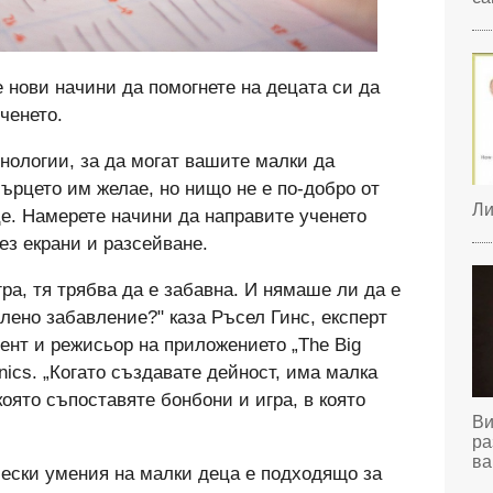
 нови начини да помогнете на децата си да
ченето.
нологии, за да могат вашите малки да
сърцето им желае, но нищо не е по-добро от
Ли
це. Намерете начини да направите ученето
ез екрани и разсейване.
ра, тя трябва да е забавна. И нямаше ли да е
лено забавление?" каза Ръсел Гинс, експерт
ент и режисьор на приложението „The Big
nics. „Когато създавате дейност, има малка
която съпоставяте бонбони и игра, в която
Ви
ра
ва
ески умения на малки деца е подходящо за