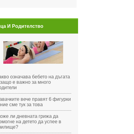
ца И Родителство
акво означава бебето на дъгата
 защо е важно за много
одители
авачките вече правят 6 фигурки
 ние сме тук за това
оже ли дневната грижа да
омогне на детето да успее в
чилище?