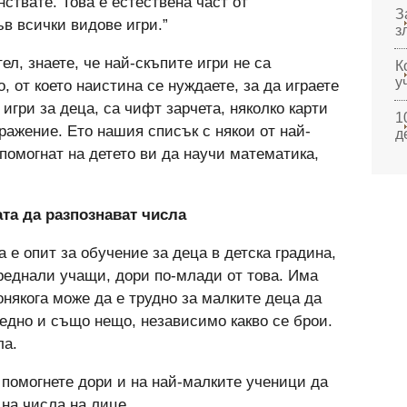
ствате. Това е естествена част от
З
ъв всички видове игри.”
з
л, знаете, че най-скъпите игри не са
К
у
, от което наистина се нуждаете, за да играете
игри за деца, са чифт зарчета, няколко карти
1
ражение. Ето нашия списък с някои от най-
д
 помогнат на детето ви да научи математика,
ата да разпознават числа
е опит за обучение за деца в детска градина,
еднали учащи, дори по-млади от това. Има
онякога може да е трудно за малките деца да
 едно и също нещо, независимо какво се брои.
ла.
а помогнете дори и на най-малките ученици да
 на числа на лице.