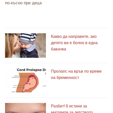
по-късно при деца
Какво да направите, ако
детето ви е болно в една
бавачка
Пролапс на връв по време
на бременност
Разбит! 6 истини за
митовете за детството