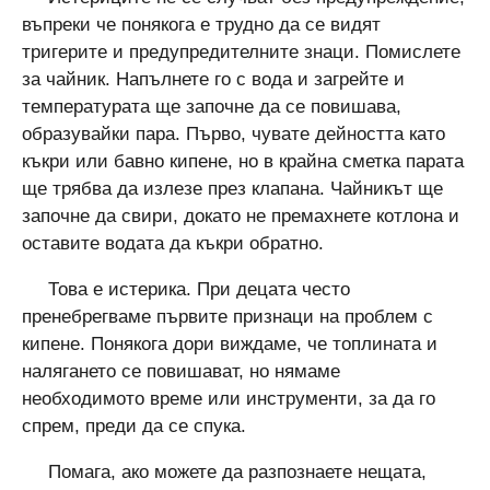
въпреки че понякога е трудно да се видят
тригерите и предупредителните знаци. Помислете
за чайник. Напълнете го с вода и загрейте и
температурата ще започне да се повишава,
образувайки пара. Първо, чувате дейността като
къкри или бавно кипене, но в крайна сметка парата
ще трябва да излезе през клапана. Чайникът ще
започне да свири, докато не премахнете котлона и
оставите водата да къкри обратно.
Това е истерика. При децата често
пренебрегваме първите признаци на проблем с
кипене. Понякога дори виждаме, че топлината и
налягането се повишават, но нямаме
необходимото време или инструменти, за да го
спрем, преди да се спука.
Помага, ако можете да разпознаете нещата,