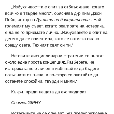
„Избухливостта е опит за отблъскване, когато
всичко е твърде много“, обяснява д-р Ким Джон
Пейн, автор на
Душата на дисциплината
. Най-
големият му съвет, когато реагирате на истерика,
е да не го приемате лично. „Избухването е опит на
детето да се ориентира, като се натиска силно
срещу света. Техният свят си ти.“
Неговите дисциплинарни стратегии се въртят
около една проста концепция:„Разберете, че
истериката не е личен и избягвайте да бъдете
погълнати от гнева, а по-скоро се опитайте да
останете спокойни, твърди и мили.“
Къкри, преди нещата да експлодират
Снимка:GIPHY
Истериците не се случват без предупреждение,