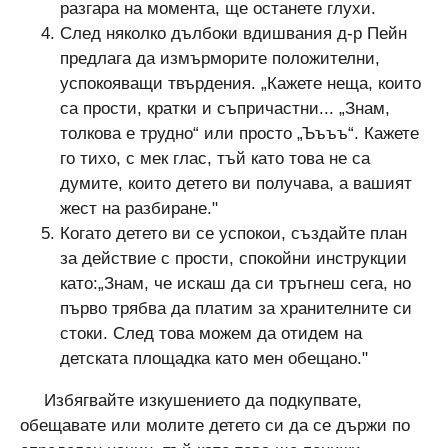
разгара на момента, ще останете глухи.
След няколко дълбоки вдишвания д-р Пейн
предлага да измърморите положителни,
успокояващи твърдения. „Кажете неща, които
са прости, кратки и съпричастни... „Знам,
толкова е трудно“ или просто „Ъъъъ“. Кажете
го тихо, с мек глас, тъй като това не са
думите, които детето ви получава, а вашият
жест на разбиране."
Когато детето ви се успокои, създайте план
за действие с прости, спокойни инструкции
като:„Знам, че искаш да си тръгнеш сега, но
първо трябва да платим за хранителните си
стоки. След това можем да отидем на
детската площадка като мен обещано."
Избягвайте изкушението да подкупвате,
обещавате или молите детето си да се държи по