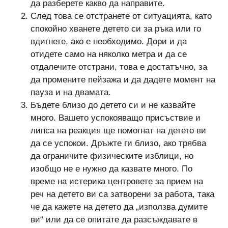
да разберете какво да направите.
След това се отстранете от ситуацията, като
спокойно хванете детето си за ръка или го
вдигнете, ако е необходимо. Дори и да
отидете само на няколко метра и да се
отдалечите отстрани, това е достатъчно, за
да промените пейзажа и да дадете момент на
пауза и на двамата.
Бъдете близо до детето си и не казвайте
много. Вашето успокояващо присъствие и
липса на реакция ще помогнат на детето ви
да се успокои. Дръжте ги близо, ако трябва
да ограничите физическите изблици, но
изобщо не е нужно да казвате много. По
време на истерика центровете за прием на
реч на детето ви са затворени за работа, така
че да кажете на детето да „използва думите
ви“ или да се опитате да разсъждавате в