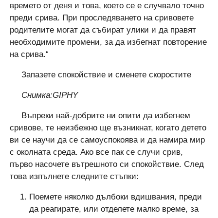
времето от деня и това, което се е случвало точно
преди срива. При проследяването на сривовете
родителите могат да събират улики и да правят
необходимите промени, за да избегнат повторение
на срива.“
Запазете спокойствие и сменете скоростите
Снимка:GIPHY
Въпреки най-добрите ни опити да избегнем
сривове, те неизбежно ще възникнат, когато детето
ви се научи да се самоуспокоява и да намира мир
с околната среда. Ако все пак се случи срив,
първо насочете вътрешното си спокойствие. След
това изпълнете следните стъпки:
Поемете няколко дълбоки вдишвания, преди
да реагирате, или отделете малко време, за