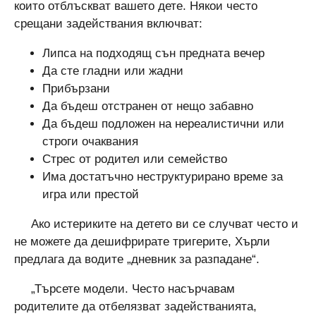
които отблъскват вашето дете. Някои често
срещани задействания включват:
Липса на подходящ сън предната вечер
Да сте гладни или жадни
Прибързани
Да бъдеш отстранен от нещо забавно
Да бъдеш подложен на нереалистични или
строги очаквания
Стрес от родител или семейство
Има достатъчно неструктурирано време за
игра или престой
Ако истериките на детето ви се случват често и
не можете да дешифрирате тригерите, Хърли
предлага да водите „дневник за разпадане“.
„Търсете модели. Често насърчавам
родителите да отбелязват задействанията,