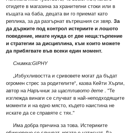
отидете в магазина за хранителни стоки или в
къщата на баба, децата ви го приемат като
реплика, за да разгърнат вътрешния си звяр.
За
да държите под контрол истериите и лошото
поведение, имате нужда от две неща:търпение
и стратегии за дисциплина, към които можете
да прибягвате във всеки един момент.
Снимка:GIPHY
„Избухливостта и сривовете могат да бъдат
огромен стрес за родителите“, казва Кейти Хърли,
автор на
Наръчник за щастливото дете
. "Те
изглежда винаги се случват в най-неподходящите
моменти и на едно място, където наистина не
искате да се справяте с тях."
Има добра причина за това. Истериките
обикновено се случват, когато е натиснат. Да