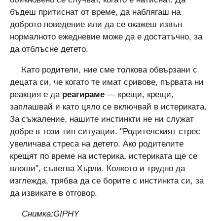
бъдеш притиснат от време, да наблягаш на
доброто поведение или да се окажеш извън
нормалното ежедневие може да е достатъчно, за
да отблъсне детето.
Като родители, ние сме толкова обвързани с
децата си, че когато те имат сривове, първата ни
реакция е да
реагираме
— крещи, крещи,
заплашвай и като цяло се включвай в истериката.
За съжаление, нашите инстинкти не ни служат
добре в този тип ситуации. "Родителският стрес
увеличава стреса на детето. Ако родителите
крещят по време на истерика, истериката ще се
влоши", съветва Хърли. Колкото и трудно да
изглежда, трябва да се борите с инстинкта си, за
да извикате в отговор.
Снимка:GIPHY