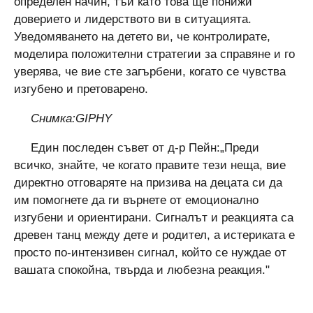
определен начин, тъй като това ще понижи
доверието и лидерството ви в ситуацията.
Уведомяването на детето ви, че контролирате,
моделира положителни стратегии за справяне и го
уверява, че вие ​​сте загърбени, когато се чувства
изгубено и претоварено.
Снимка:GIPHY
Един последен съвет от д-р Пейн:„Преди
всичко, знайте, че когато правите тези неща, вие
директно отговаряте на призива на децата си да
им помогнете да ги върнете от емоционално
изгубени и ориентирани. Сигналът и реакцията са
древен танц между дете и родител, а истериката е
просто по-интензивен сигнал, който се нуждае от
вашата спокойна, твърда и любезна реакция."