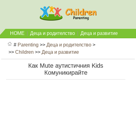
HOME
|
Деца и родителство
|
Деца и развитие
#
Parenting
>>
Деца и родителство
>
>>
Children
>>
Деца и развитие
Как Mute аутистичния Kids
Комуникирайте