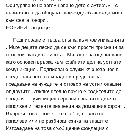
Осигуряване на заглушаване дете с аутизъм , с
възможност да общуват помежду обзавежда мост
към света говори .
НОВИНИ Language
Подписване е първа стъпка към комуникацията
. Mute децата лесно да се към прости признаци за
основни нужди в живота . Мислете за подписване
като основен връзка към крайната цел на устната
комуникация . Подписване служи ключова цел в
предоставянето на младежи средство за
предаване на нуждите и отговор на устни опашки
от другите. Изключително важно е родителите да
споделят с училищен персонал знаците детето
използва и техните значения на домашния фронт .
Въпреки това , повечето от обществото не
използва или не разбират езика на знаците .
Изграждане на това съобщение фондация с