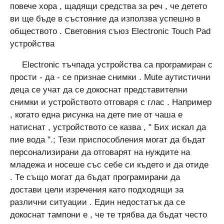
повече хора , щадящи средства за реч , че детето
ви ще бъде в състояние да използва успешно в
обществото . Световния съюз Electronic Touch Pad
устройства
Electronic тъчпада устройства са програмиран с
прости - да - се признае снимки . Mute аутистични
деца се учат да се докоснат представителни
снимки и устройството отговаря с глас . Например
, когато една рисунка на дете пие от чаша е
натиснат , устройството се казва , " Бих искал да
пие вода ".; Тези приспособления могат да бъдат
персонализирани да отговарят на нуждите на
младежа и носеше със себе си където и да отиде
. Те също могат да бъдат програмирани да
достави цели изречения като подходящи за
различни ситуации . Един недостатък да се
докоснат тампони е , че те трябва да бъдат често