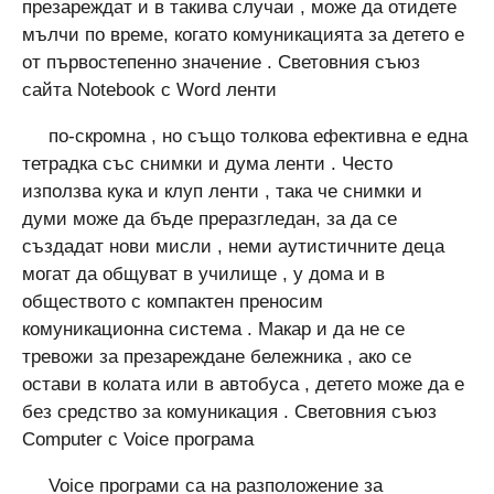
презареждат и в такива случаи , може да отидете
мълчи по време, когато комуникацията за детето е
от първостепенно значение . Световния съюз
сайта Notebook с Word ленти
по-скромна , но също толкова ефективна е една
тетрадка със снимки и дума ленти . Често
използва кука и клуп ленти , така че снимки и
думи може да бъде преразгледан, за да се
създадат нови мисли , неми аутистичните деца
могат да общуват в училище , у дома и в
обществото с компактен преносим
комуникационна система . Макар и да не се
тревожи за презареждане бележника , ако се
остави в колата или в автобуса , детето може да е
без средство за комуникация . Световния съюз
Computer с Voice програма
Voice програми са на разположение за