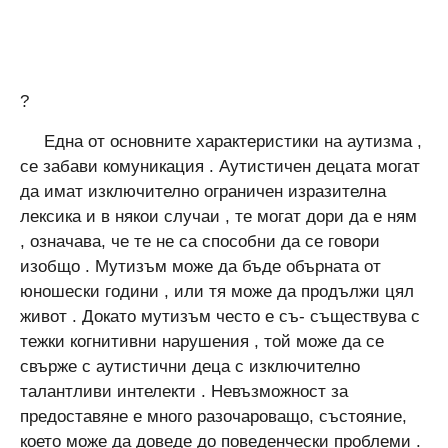
?
Една от основните характеристики на аутизма ,
се забави комуникация . Аутистичен децата могат
да имат изключително ограничен изразителна
лексика и в някои случаи , те могат дори да е ням
, означава, че те не са способни да се говори
изобщо . Мутизъм може да бъде обърната от
юношески години , или тя може да продължи цял
живот . Докато мутизъм често е съ- съществува с
тежки когнитивни нарушения , той може да се
свърже с аутистични деца с изключително
талантливи интелекти . Невъзможност за
предоставяне е много разочароващо, състояние,
което може да доведе до поведенчески проблеми .