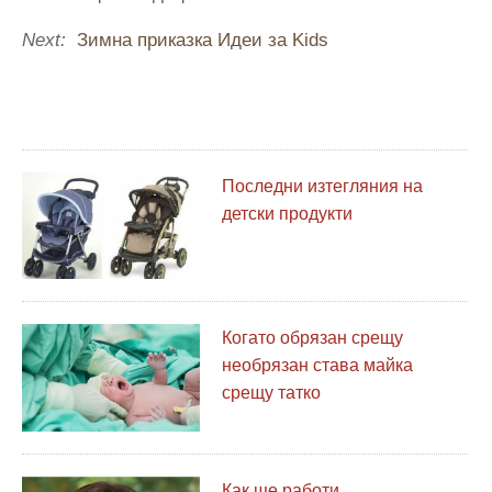
Next:
Зимна приказка Идеи за Kids
Последни изтегляния на
детски продукти
Когато обрязан срещу
необрязан става майка
срещу татко
Как ще работи