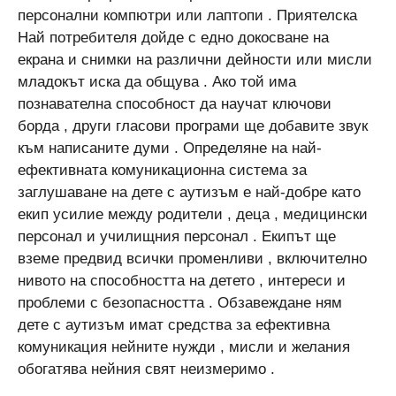
персонални компютри или лаптопи . Приятелска
Най потребителя дойде с едно докосване на
екрана и снимки на различни дейности или мисли
младокът иска да общува . Ако той има
познавателна способност да научат ключови
борда , други гласови програми ще добавите звук
към написаните думи . Определяне на най-
ефективната комуникационна система за
заглушаване на дете с аутизъм е най-добре като
екип усилие между родители , деца , медицински
персонал и училищния персонал . Екипът ще
вземе предвид всички променливи , включително
нивото на способността на детето , интереси и
проблеми с безопасността . Обзавеждане ням
дете с аутизъм имат средства за ефективна
комуникация нейните нужди , мисли и желания
обогатява нейния свят неизмеримо .