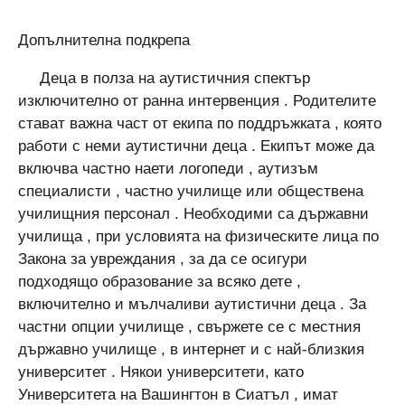
Допълнителна подкрепа
Деца в полза на аутистичния спектър
изключително от ранна интервенция . Родителите
стават важна част от екипа по поддръжката , която
работи с неми аутистични деца . Екипът може да
включва частно наети логопеди , аутизъм
специалисти , частно училище или обществена
училищния персонал . Необходими са държавни
училища , при условията на физическите лица по
Закона за увреждания , за да се осигури
подходящо образование за всяко дете ,
включително и мълчаливи аутистични деца . За
частни опции училище , свържете се с местния
държавно училище , в интернет и с най-близкия
университет . Някои университети, като
Университета на Вашингтон в Сиатъл , имат