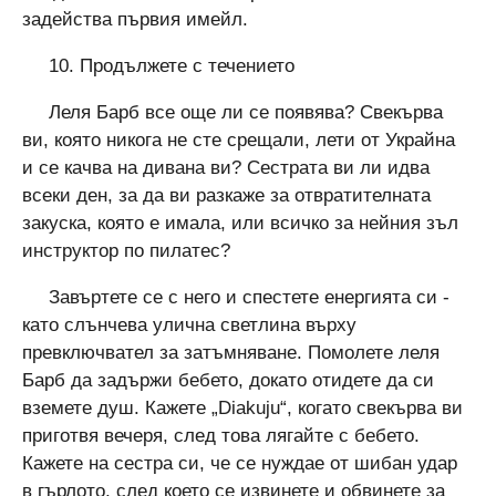
задейства първия имейл.
10. Продължете с течението
Леля Барб все още ли се появява? Свекърва
ви, която никога не сте срещали, лети от Украйна
и се качва на дивана ви? Сестрата ви ли идва
всеки ден, за да ви разкаже за отвратителната
закуска, която е имала, или всичко за нейния зъл
инструктор по пилатес?
Завъртете се с него и спестете енергията си -
като слънчева улична светлина върху
превключвател за затъмняване. Помолете леля
Барб да задържи бебето, докато отидете да си
вземете душ. Кажете „Diakuju“, когато свекърва ви
приготвя вечеря, след това лягайте с бебето.
Кажете на сестра си, че се нуждае от шибан удар
в гърлото, след което се извинете и обвинете за