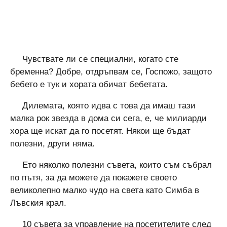
Чувствате ли се специални, когато сте
бременна? Добре, отдръпвам се, Госпожо, защото
бебето е тук и хората обичат бебетата.
Дилемата, която идва с това да имаш тази
малка рок звезда в дома си сега, е, че милиарди
хора ще искат да го посетят. Някои ще бъдат
полезни, други няма.
Ето няколко полезни съвета, които съм събрал
по пътя, за да можете да покажете своето
великолепно малко чудо на света като Симба в
Лъвския крал.
10 съвета за управление на посетителите след