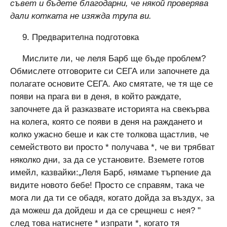
съвет и бъдете благодарни, че някой проверява
дали котката не изяжда трупа ви.
9. Предварителна подготовка
Мислите ли, че леля Барб ще бъде проблем?
Обмислете отговорите си СЕГА или започнете да
полагате основите СЕГА. Ако смятате, че тя ще се
появи на прага ви в деня, в който раждате,
започнете да й разказвате историята на свекърва
на колега, която се появи в деня на раждането и
колко ужасно беше и как сте толкова щастлив, че
семейството ви просто * получава *, че ви трябват
няколко дни, за да се установите. Вземете готов
имейл, казвайки:„Леля Барб, нямаме търпение да
видите новото бебе! Просто се справям, така че
мога ли да ти се обадя, когато дойда за въздух, за
да можеш да дойдеш и да се срещнеш с нея? "
след това натиснете * изпрати *, когато тя