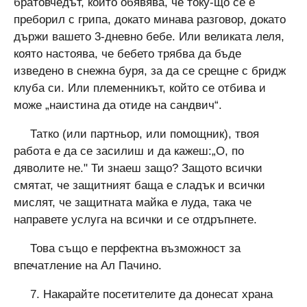
братовчедът, който обявява, че току-що се е
преборил с грипа, докато минава разговор, докато
държи вашето 3-дневно бебе. Или великата леля,
която настоява, че бебето трябва да бъде
изведено в снежна буря, за да се срещне с бридж
клуба си. Или племенникът, който се отбива и
може „наистина да отиде на сандвич“.
Татко (или партньор, или помощник), твоя
работа е да се засилиш и да кажеш:„О, по
дяволите не." Ти знаеш защо? Защото всички
смятат, че защитният баща е сладък и всички
мислят, че защитната майка е луда, така че
направете услуга на всички и се отдръпнете.
Това също е перфектна възможност за
впечатление на Ал Пачино.
7. Накарайте посетителите да донесат храна