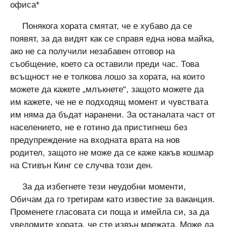
офиса*
Понякога хората смятат, че е хубаво да се
появят, за да видят как се справя една нова майка,
ако не са получили незабавен отговор на
съобщение, което са оставили преди час. Това
всъщност не е толкова лошо за хората, на които
можете да кажете „млъкнете“, защото можете да
им кажете, че не е подходящ момент и чувствата
им няма да бъдат наранени. За останалата част от
населението, не е готино да пристигнеш без
предупреждение на входната врата на нов
родител, защото не може да се каже какъв кошмар
на Стивън Кинг се случва този ден.
За да избегнете тези неудобни моменти,
Обичам да го третирам като известие за ваканция.
Променете гласовата си поща и имейла си, за да
уведомите хората, че сте извън мрежата. Може да