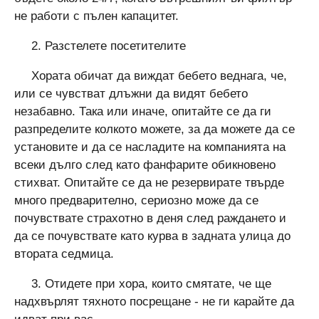
не работи с пълен капацитет.
2. Разстелете посетителите
Хората обичат да виждат бебето веднага, че,
или се чувстват длъжни да видят бебето
незабавно. Така или иначе, опитайте се да ги
разпределите колкото можете, за да можете да се
установите и да се насладите на компанията на
всеки дълго след като фанфарите обикновено
стихват. Опитайте се да не резервирате твърде
много предварително, сериозно може да се
почувствате страхотно в деня след раждането и
да се почувствате като курва в задната улица до
втората седмица.
3. Отидете при хора, които смятате, че ще
надхвърлят тяхното посрещане - не ги карайте да