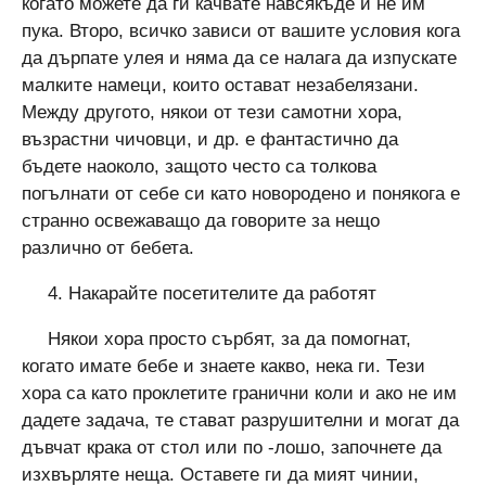
когато можете да ги качвате навсякъде и не им
пука. Второ, всичко зависи от вашите условия кога
да дърпате улея и няма да се налага да изпускате
малките намеци, които остават незабелязани.
Между другото, някои от тези самотни хора,
възрастни чичовци, и др. е фантастично да
бъдете наоколо, защото често са толкова
погълнати от себе си като новородено и понякога е
странно освежаващо да говорите за нещо
различно от бебета.
4. Накарайте посетителите да работят
Някои хора просто сърбят, за да помогнат,
когато имате бебе и знаете какво, нека ги. Тези
хора са като проклетите гранични коли и ако не им
дадете задача, те стават разрушителни и могат да
дъвчат крака от стол или по -лошо, започнете да
изхвърляте неща. Оставете ги да мият чинии,