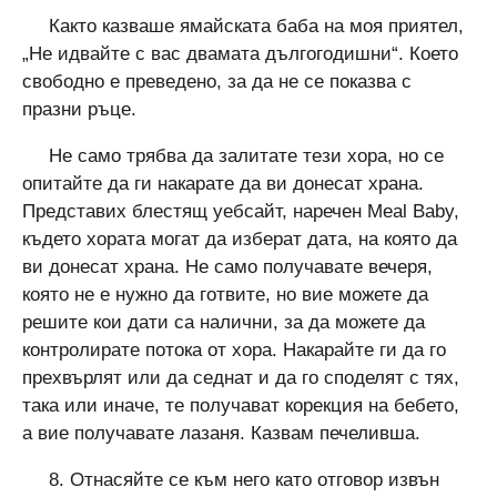
Както казваше ямайската баба на моя приятел,
„Не идвайте с вас двамата дългогодишни“. Което
свободно е преведено, за да не се показва с
празни ръце.
Не само трябва да залитате тези хора, но се
опитайте да ги накарате да ви донесат храна.
Представих блестящ уебсайт, наречен Meal Baby,
където хората могат да изберат дата, на която да
ви донесат храна. Не само получавате вечеря,
която не е нужно да готвите, но вие можете да
решите кои дати са налични, за да можете да
контролирате потока от хора. Накарайте ги да го
прехвърлят или да седнат и да го споделят с тях,
така или иначе, те получават корекция на бебето,
а вие получавате лазаня. Казвам печеливша.
8. Отнасяйте се към него като отговор извън