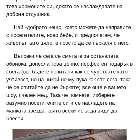
това хормоните си, докато се наслаждавате на
добрия отдушник.
Най -доброто нещо, което можете да направите
с посетителите, ново бебе, и предполагам, че
животът като цяло, е просто да се търкаля с него.
Въпреки че сега се смятате за останалата
обвивка, донесла това ценно, перфектен подарък в
света (ще бъдете попитани как се чувствате като
учтивост, но на никой не му пука как сте сега, така
че се опитайте да не бъркате) все още е вашето
шоу, пчелен мед. Така че помнете, изберете
разумно посетителите си и се насладете на
малката звезда, която всеки иска да види да
блести.