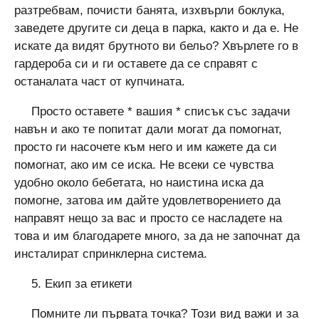
разтребвам, почисти банята, изхвърли боклука,
заведете другите си деца в парка, както и да е. Не
искате да видят брутното ви бельо? Хвърлете го в
гардероба си и ги оставете да се справят с
останалата част от купчината.
Просто оставете * вашия * списък със задачи
навън и ако те попитат дали могат да помогнат,
просто ги насочете към него и им кажете да си
помогнат, ако им се иска. Не всеки се чувства
удобно около бебетата, но наистина иска да
помогне, затова им дайте удовлетворението да
направят нещо за вас и просто се насладете на
това и им благодарете много, за да не започнат да
инсталират спринклерна система.
5. Екип за етикети
Помните ли първата точка? Този вид важи и за