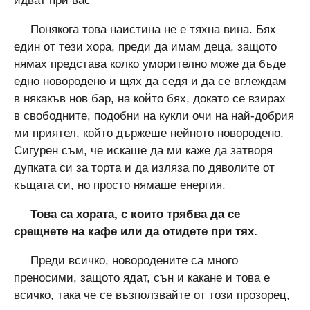
идват при вас
Понякога това наистина не е тяхна вина. Бях
един от тези хора, преди да имам деца, защото
нямах представа колко уморително може да бъде
едно новородено и щях да седя и да се вглеждам
в някакъв нов бар, на който бях, докато се взирах
в свободните, подобни на кукли очи на най-добрия
ми приятел, който държеше нейното новородено.
Сигурен съм, че искаше да ми каже да затворя
дупката си за торта и да изляза по дяволите от
къщата си, но просто нямаше енергия.
Това са хората, с които трябва да се
срещнете на кафе или да отидете при тях.
Преди всичко, новородените са много
преносими, защото ядат, сън и какане и това е
всичко, така че се възползвайте от този прозорец,