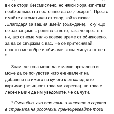
ви се стори безсмислено, но някои хора изпитват
необходимостта постоянно да се „чекират“. Просто
имайте автоматичен отговор, който казва:
„Благодаря за вашия имейл (обаждане). Току -що
се захващаме с родителството, така че простете
ни, ако отнеме малко повече време от обикновено,
за да се свържем с вас. Не се притеснявай,
просто сме добре и обичаме всяка минута от него.
"
Знам, че това може да е малко прекалено и
може да се почувства като еквивалент на
добавяне на името на кучето към коледните
картички (всъщност това ми харесва), но това е
лесен начин да им уведомите, че са чути.
* Очевидно, ако сте сами и живеете в гората
в страната на росомаха, пренебрегвайте този