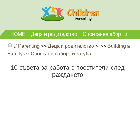
HOME
|
Деца и родителство
|
Спонтанен аборт и
загуба
#
Parenting
>>
Деца и родителство
> >>
Building a
Family
>>
Спонтанен аборт и загуба
10 съвета за работа с посетители след
раждането