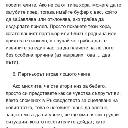
посетителите. Ако не са от типа хора, можете да го
загубите пред, тогава имайте буфер с вас, който
да забавлява или отклонява, ако трябва да
издърпате прилеп. Просто поканете тези хора,
когато вашият партньор или близък роднина или
приятел е наоколо, в случай че трябва да се
извините за един час, за да плачете на леглото
без особена причина (аз направих това ... два
пъти).
6. Партньорът играе лошото ченге
Ако мислите, че сте втори низ за бебето,
просто си представете как се чувства съпругът ви.
Както споменах в Ръководството за оцеляване на
новия татко, това е неговият шанс да блесне,
защото мога да ви уверя, че ще има някои трудни
ситуации, когато посетителите дойдат; като