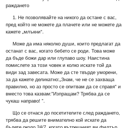
раждането
1. Не позволявайте на никого да остане с вас,
пред който не можете да плачете или не можете да
кажете „млъкни“.
Може да има няколко души, които предлагат да
останат с вас, когато бебето се роди. Това може
да бъде божи дар или глупаво шоу. Наистина
помислете за този човек и колко искате той да
види зад завесата. Може да сте твърде уморени,
за да кажете деликатно:„Знам, че не се захваща
правилно, но аз просто се опитвам да се справя“ и
вместо това казвам:"Изпращам? Трябва да се
чукаш направо! ”.
Що се отнася до посетителите след раждането,
трябва да решите внимателно кой искате да
бъдете около 24/7, когато вътрешният ви филтър