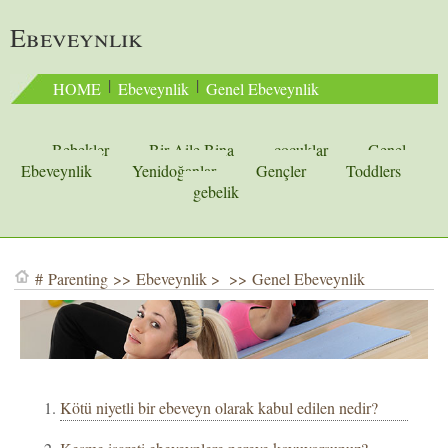
Ebeveynlik
 | 
 | 
HOME
Ebeveynlik
Genel Ebeveynlik
Bebekler
Bir Aile Bina
çocuklar
Genel
Ebeveynlik
Yenidoğanlar
Gençler
Toddlers
gebelik
#
Parenting
>>
Ebeveynlik
> >>
Genel Ebeveynlik
Kötü niyetli bir ebeveyn olarak kabul edilen nedir?