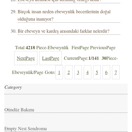
Birçok insan neden ebeveynlik becerilerinin doğal
olduğuna inanıyor?
Bir ebeveyn ve kardeş arasındaki farklar nelerdir?
4218
Total
Piece-Ebeveynlik FirstPage PreviousPage
1
/141
30
NextPage
LastPage
CurrentPage:
Piece-
Ebeveynlik/Page Goto:
1
2
3
4
5
6
7
Category
Gündüz Bakımı
Empty Nest Sendromu